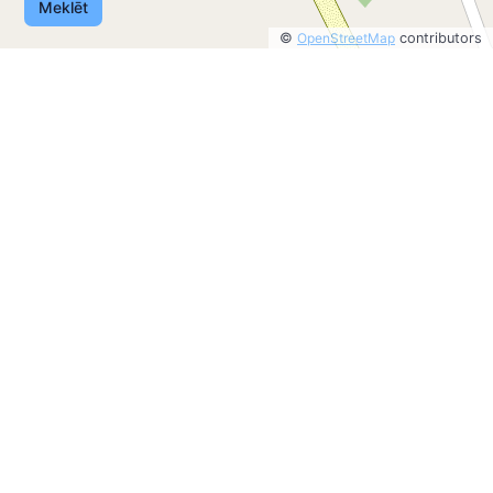
Meklēt
©
OpenStreetMap
contributors
©
OpenStreetMap
contributors