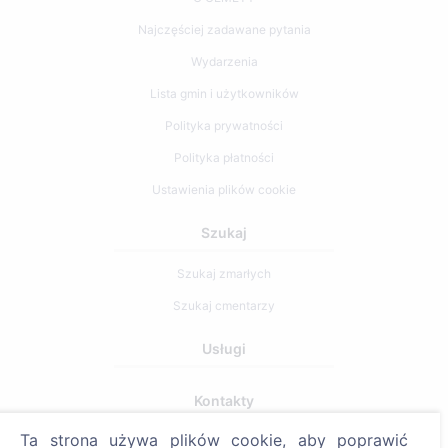
Najczęściej zadawane pytania
Wydarzenia
Lista gmin i użytkowników
Polityka prywatności
Polityka płatności
Ustawienia plików cookie
Szukaj
Szukaj zmarłych
Szukaj cmentarzy
Usługi
Kontakty
SIA "CEMETY", LV40103618951
Ta strona używa plików cookie, aby poprawić