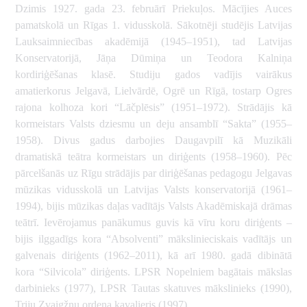
Dzimis 1927. gada 23. februārī Priekuļos. Mācījies Auces
pamatskolā un Rīgas 1. vidusskolā. Sākotnēji studējis Latvijas
Lauksaimniecības akadēmijā (1945–1951), tad Latvijas
53
Konservatorijā, Jāņa Dūmiņa un Teodora Kalniņa
kordiriģēšanas klasē. Studiju gados vadījis vairākus
amatierkorus Jelgavā, Lielvārdē, Ogrē un Rīgā, tostarp Ogres
rajona kolhoza kori “Lāčplēsis” (1951–1972). Strādājis kā
kormeistars Valsts dziesmu un deju ansamblī “Sakta” (1955–
1958). Divus gadus darbojies Daugavpilī kā Muzikāli
dramatiskā teātra kormeistars un diriģents (1958–1960). Pēc
pārcelšanās uz Rīgu strādājis par diriģēšanas pedagogu Jelgavas
mūzikas vidusskolā un Latvijas Valsts konservatorijā (1961–
1994), bijis mūzikas daļas vadītājs Valsts Akadēmiskajā drāmas
teātrī. Ievērojamus panākumus guvis kā vīru koru diriģents –
bijis ilggadīgs kora “Absolventi” mākslinieciskais vadītājs un
galvenais diriģents (1962–2011), kā arī 1980. gadā dibinātā
342051
kora “Silvicola” diriģents. LPSR Nopelniem bagātais mākslas
1
darbinieks (1977), LPSR Tautas skatuves mākslinieks (1990),
Triju Zvaigžņu ordeņa kavalieris (1997).