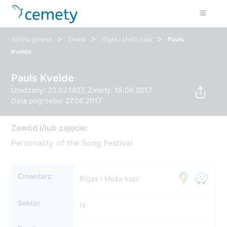
>
>
>
Strona główna
Zmarli
Rīgas I Meža kapi
Pauls
Kvelde
Pauls Kvelde
Urodzony: 23.02.1927, Zmarły: 18.06.2017
Data pogrzebu: 27.06.2017
Zawód i/lub zajęcie:
Personality of the Song Festival
Cmentarz
Rīgas I Meža kapi
Sektor
IV