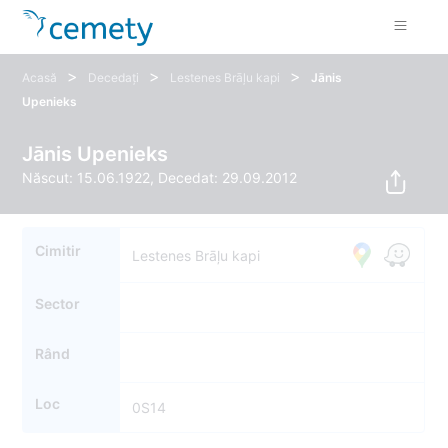
>
>
>
Acasă
Decedați
Lestenes Brāļu kapi
Jānis
Upenieks
Jānis Upenieks
Născut: 15.06.1922, Decedat: 29.09.2012
Cimitir
Lestenes Brāļu kapi
Sector
Rând
Loc
0S14