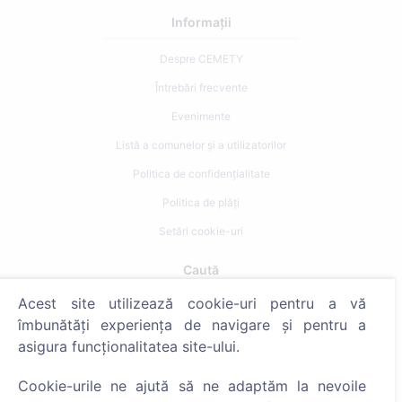
Informații
Despre CEMETY
Întrebări frecvente
Evenimente
Listă a comunelor și a utilizatorilor
Politica de confidențialitate
Politica de plăți
Setări cookie-uri
Caută
Acest site utilizează cookie-uri pentru a vă
Caută decedați
îmbunătăți experiența de navigare și pentru a
Caută cimitire
asigura funcționalitatea site-ului.
Servicii
Cookie-urile ne ajută să ne adaptăm la nevoile