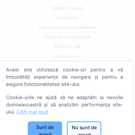
Întrebări frecvente
Evenimente
Listă a comunelor și a utilizatorilor
Politica de confidențialitate
Politica de plăți
Setări cookie-uri
Acest site utilizează cookie-uri pentru a vă
Caută
îmbunătăți experiența de navigare și pentru a
Caută decedați
asigura funcționalitatea site-ului.
Caută cimitire
Cookie-urile ne ajută să ne adaptăm la nevoile
dumneavoastră și să analizăm performanța site-
Servicii
ului.
Citiți mai mult
Contacte
Sunt de
Nu sunt de
SIA "CEMETY", LV40103618951
acord
acord