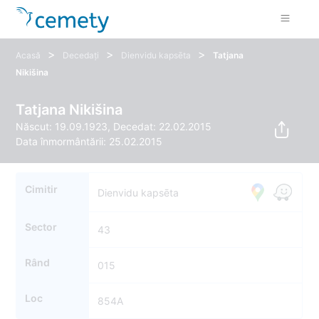
>
>
>
Acasă
Decedați
Dienvidu kapsēta
Tatjana
Nikišina
Tatjana Nikišina
Născut: 19.09.1923, Decedat: 22.02.2015
Data înmormântării: 25.02.2015
Cimitir
Dienvidu kapsēta
Sector
43
Rând
015
Loc
854A