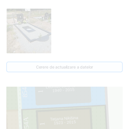
Cerere de actualizare a datelor
Leonīds Jakovļevs
854
1940 - 2015
1
Tatjana Nikišina
854A
1923 - 2015
1