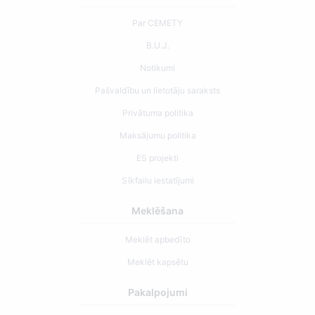
Par CEMETY
B.U.J.
Notikumi
Pašvaldību un lietotāju saraksts
Privātuma politika
Maksājumu politika
ES projekti
Sīkfailu iestatījumi
Meklēšana
Meklēt apbedīto
Meklēt kapsētu
Pakalpojumi