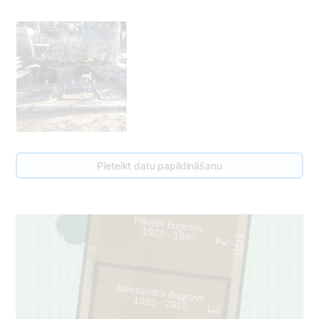
Pieteikt datu papildināšanu
Pāvels Bugrovs
1922 - 1997
498
2
Aleksandrs Bugrovs
1955 - 2015
3