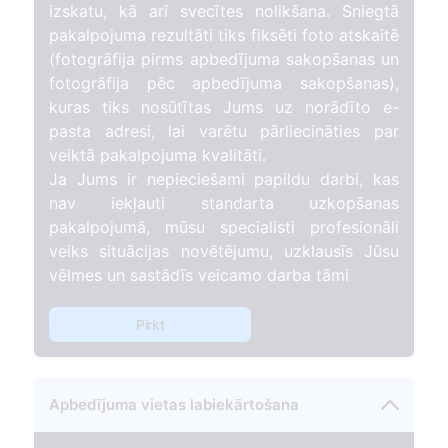
izskatu, kā arī svecītes nolikšana. Sniegtā
pakalpojuma rezultāti tiks fiksēti foto atskaitē
(fotogrāfija pirms apbedījuma sakopšanas un
fotogrāfija pēc apbedījuma sakopšanas),
kuras tiks nosūtītas Jums uz norādīto e-
pasta adresi, lai varētu pārliecināties par
veiktā pakalpojuma kvalitāti.
Ja Jums ir nepieciešami papildu darbi, kas
nav iekļauti standarta uzkopšanas
pakalpojumā, mūsu specialisti profesionāli
veiks situācijas novētējumu, uzklausīs Jūsu
vēlmes un sastādīs veicamo darba tāmi
Pirkt
Apbedījuma vietas labiekārtošana