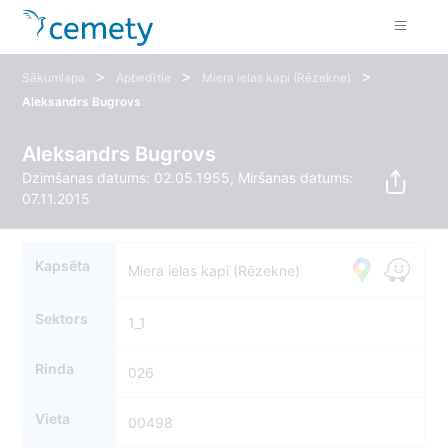
>
>
>
Sākumlapa
Apbedītie
Miera ielas kapi (Rēzekne)
Aleksandrs Bugrovs
Aleksandrs Bugrovs
Dzimšanas datums: 02.05.1955, Miršanas datums:
07.11.2015
Kapsēta
Miera ielas kapi (Rēzekne)
Sektors
1_1
Rinda
026
Vieta
00498