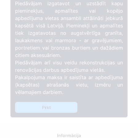
Piedāvājam izgatavot un uzstādīt kapu
pieminekļus, apmalītes vai kopējo
apbedījuma vietas ansambli attālināti jebkurā
kapsētā visā Latvijā. Pieminekļi un apmalītes
tiek izgatavotas no augstvērtīga granīta,
laukakmens vai marmora - ar gravējumiem,
portretiem vai bronzas burtiem un dažādiem
citiem aksesuāriem.
Piedāvājam arī visu veidu rekonstrukcijas un
renovācijas darbus apbedījuma vietās.
Pakalpojuma maksa ir saistīta ar apbedījuma
(kapsētas) atrašanās vietu, izmēru un
vēlamajiem darbiem.
Pirkt
Informācija