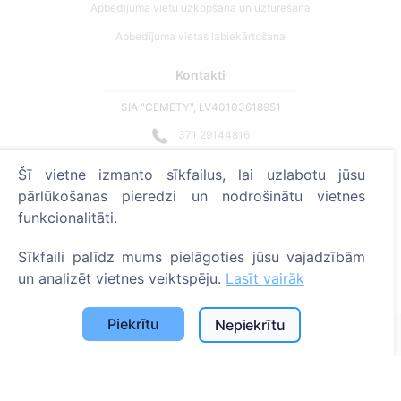
Apbedījuma vietu uzkopšana un uzturēšana
Apbedījuma vietas labiekārtošana
Kontakti
SIA "CEMETY", LV40103618951
371 29144816
info@cemety.lv
Šī vietne izmanto sīkfailus, lai uzlabotu jūsu
Strādājam visā Latvijā!
pārlūkošanas pieredzi un nodrošinātu vietnes
funkcionalitāti.
Sīkfaili palīdz mums pielāgoties jūsu vajadzībām
un analizēt vietnes veiktspēju.
Lasīt vairāk
Administratoriem
Piekrītu
Nepiekrītu
© 2013 - 2026 Cemety Visas tiesības aizsargātas
Privātuma politika un noteikumi.