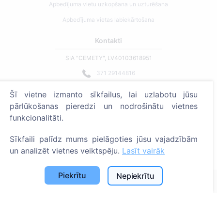
Apbedījuma vietu uzkopšana un uzturēšana
Apbedījuma vietas labiekārtošana
Kontakti
SIA "CEMETY", LV40103618951
371 29144816
info@cemety.lv
Šī vietne izmanto sīkfailus, lai uzlabotu jūsu
Strādājam visā Latvijā!
pārlūkošanas pieredzi un nodrošinātu vietnes
funkcionalitāti.
Sīkfaili palīdz mums pielāgoties jūsu vajadzībām
un analizēt vietnes veiktspēju.
Lasīt vairāk
Administratoriem
Piekrītu
Nepiekrītu
© 2013 - 2026 Cemety Visas tiesības aizsargātas
Privātuma politika un noteikumi.