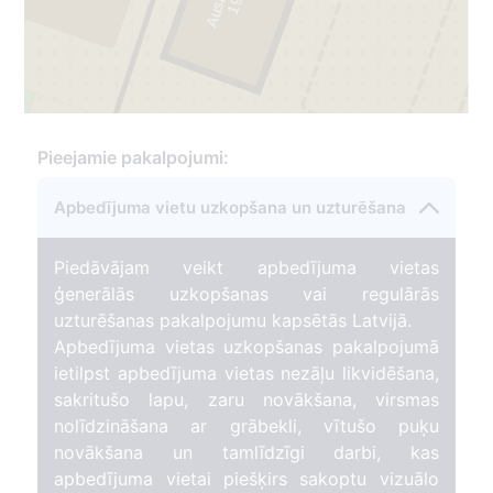
1
9
4
5
-
2
0
0
Pieejamie pakalpojumi:
4
Apbedījuma vietu uzkopšana un uzturēšana
Piedāvājam veikt apbedījuma vietas
ģenerālās uzkopšanas vai regulārās
uzturēšanas pakalpojumu kapsētās Latvijā.
Apbedījuma vietas uzkopšanas pakalpojumā
ietilpst apbedījuma vietas nezāļu likvidēšana,
sakritušo lapu, zaru novākšana, virsmas
nolīdzināšana ar grābekli, vītušo puķu
novākšana un tamlīdzīgi darbi, kas
apbedījuma vietai piešķirs sakoptu vizuālo