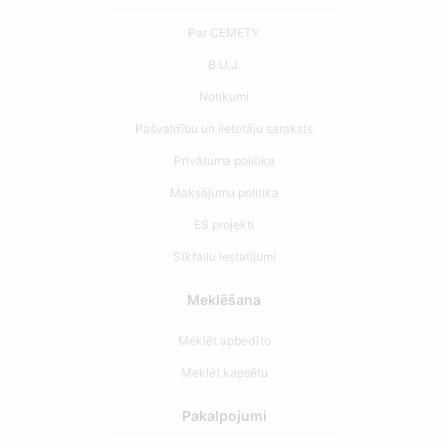
Par CEMETY
B.U.J.
Notikumi
Pašvaldību un lietotāju saraksts
Privātuma politika
Maksājumu politika
ES projekti
Sīkfailu iestatījumi
Meklēšana
Meklēt apbedīto
Meklēt kapsētu
Pakalpojumi