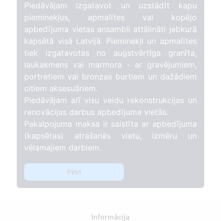
Piedāvājam izgatavot un uzstādīt kapu
pieminekļus, apmalītes vai kopējo
apbedījuma vietas ansambli attālināti jebkurā
kapsētā visā Latvijā. Pieminekļi un apmalītes
tiek izgatavotas no augstvērtīga granīta,
laukakmens vai marmora - ar gravējumiem,
portretiem vai bronzas burtiem un dažādiem
citiem aksesuāriem.
Piedāvājam arī visu veidu rekonstrukcijas un
renovācijas darbus apbedījuma vietās.
Pakalpojuma maksa ir saistīta ar apbedījuma
(kapsētas) atrašanās vietu, izmēru un
vēlamajiem darbiem.
Pirkt
Informācija