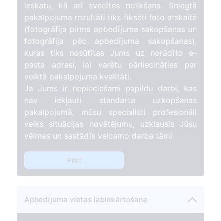
izskatu, kā arī svecītes nolikšana. Sniegtā
pakalpojuma rezultāti tiks fiksēti foto atskaitē
(fotogrāfija pirms apbedījuma sakopšanas un
fotogrāfija pēc apbedījuma sakopšanas),
kuras tiks nosūtītas Jums uz norādīto e-
pasta adresi, lai varētu pārliecināties par
veiktā pakalpojuma kvalitāti.
Ja Jums ir nepieciešami papildu darbi, kas
nav iekļauti standarta uzkopšanas
pakalpojumā, mūsu specialisti profesionāli
veiks situācijas novētējumu, uzklausīs Jūsu
vēlmes un sastādīs veicamo darba tāmi
Pirkt
Apbedījuma vietas labiekārtošana