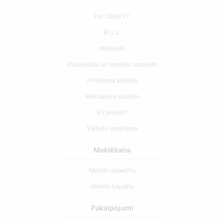
Par CEMETY
B.U.J.
Notikumi
Pašvaldību un lietotāju saraksts
Privātuma politika
Maksājumu politika
ES projekti
Sīkfailu iestatījumi
Meklēšana
Meklēt apbedīto
Meklēt kapsētu
Pakalpojumi