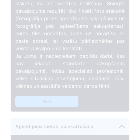
izskatu, kā arī svecītes nolikšana. Sniegtā
pakalpojuma rezultāti tiks fiksēti foto atskaitē
(fotogrāfija pirms apbedījuma sakopšanas un
fotogrāfija pēc apbedījuma sakopšanas),
kuras tiks nosūtītas Jums uz norādīto e-
pasta adresi, lai varētu pārliecināties par
veiktā pakalpojuma kvalitāti.
Ja Jums ir nepieciešami papildu darbi, kas
nav iekļauti standarta uzkopšanas
pakalpojumā, mūsu specialisti profesionāli
veiks situācijas novētējumu, uzklausīs Jūsu
vēlmes un sastādīs veicamo darba tāmi
Pirkt
Apbedījuma vietas labiekārtošana