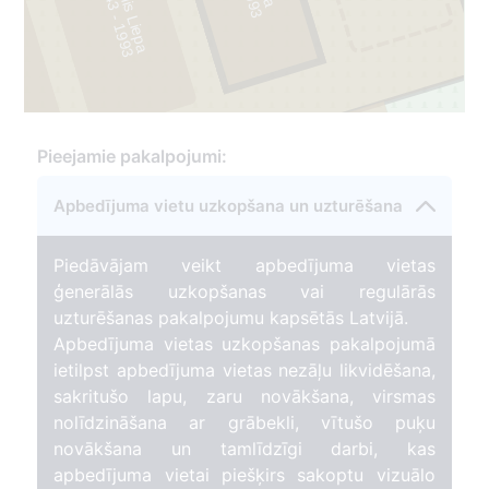
Indulis Liepa
1
3
Pieejamie pakalpojumi:
433
Apbedījuma vietu uzkopšana un uzturēšana
Piedāvājam veikt apbedījuma vietas
ģenerālās uzkopšanas vai regulārās
uzturēšanas pakalpojumu kapsētās Latvijā.
Apbedījuma vietas uzkopšanas pakalpojumā
ietilpst apbedījuma vietas nezāļu likvidēšana,
sakritušo lapu, zaru novākšana, virsmas
nolīdzināšana ar grābekli, vītušo puķu
novākšana un tamlīdzīgi darbi, kas
apbedījuma vietai piešķirs sakoptu vizuālo