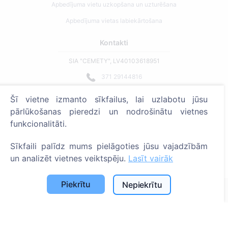
Apbedījuma vietu uzkopšana un uzturēšana
Apbedījuma vietas labiekārtošana
Kontakti
SIA "CEMETY", LV40103618951
371 29144816
info@cemety.lv
Šī vietne izmanto sīkfailus, lai uzlabotu jūsu
Strādājam visā Latvijā!
pārlūkošanas pieredzi un nodrošinātu vietnes
funkcionalitāti.
Sīkfaili palīdz mums pielāgoties jūsu vajadzībām
un analizēt vietnes veiktspēju.
Lasīt vairāk
Administratoriem
Piekrītu
Nepiekrītu
© 2013 - 2026 Cemety Visas tiesības aizsargātas
Privātuma politika un noteikumi.