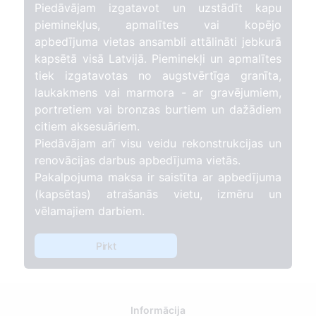
Piedāvājam izgatavot un uzstādīt kapu
pieminekļus, apmalītes vai kopējo
apbedījuma vietas ansambli attālināti jebkurā
kapsētā visā Latvijā. Pieminekļi un apmalītes
tiek izgatavotas no augstvērtīga granīta,
laukakmens vai marmora - ar gravējumiem,
portretiem vai bronzas burtiem un dažādiem
citiem aksesuāriem.
Piedāvājam arī visu veidu rekonstrukcijas un
renovācijas darbus apbedījuma vietās.
Pakalpojuma maksa ir saistīta ar apbedījuma
(kapsētas) atrašanās vietu, izmēru un
vēlamajiem darbiem.
Pirkt
Informācija