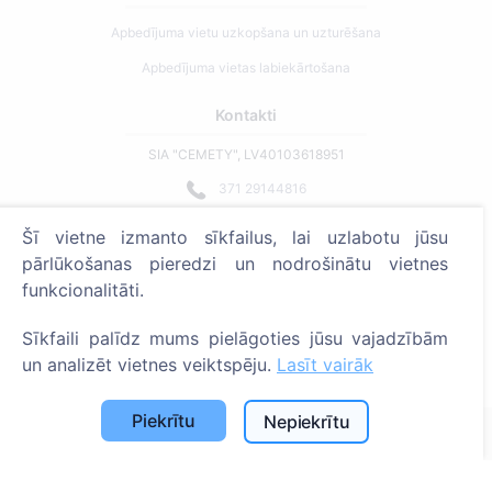
Apbedījuma vietu uzkopšana un uzturēšana
Apbedījuma vietas labiekārtošana
Kontakti
SIA "CEMETY", LV40103618951
371 29144816
info@cemety.lv
Šī vietne izmanto sīkfailus, lai uzlabotu jūsu
Strādājam visā Latvijā!
pārlūkošanas pieredzi un nodrošinātu vietnes
funkcionalitāti.
Sīkfaili palīdz mums pielāgoties jūsu vajadzībām
un analizēt vietnes veiktspēju.
Lasīt vairāk
Administratoriem
Piekrītu
Nepiekrītu
© 2013 - 2026 Cemety Visas tiesības aizsargātas
Privātuma politika un noteikumi.