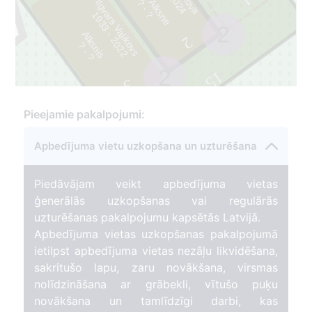
Anna Alksne
1
Ilgvars Vaļikovs
?
?
9
3
3
-
2
0
2
1
2
2
Alksnis
2
-
?
?
2
15
3
Pieejamie pakalpojumi:
Apbedījuma vietu uzkopšana un uzturēšana
Piedāvājam veikt apbedījuma vietas
ģenerālās uzkopšanas vai regulārās
uzturēšanas pakalpojumu kapsētās Latvijā.
Apbedījuma vietas uzkopšanas pakalpojumā
ietilpst apbedījuma vietas nezāļu likvidēšana,
sakritušo lapu, zaru novākšana, virsmas
nolīdzināšana ar grābekli, vītušo puķu
novākšana un tamlīdzīgi darbi, kas