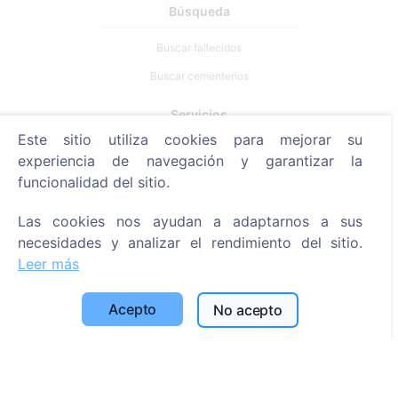
Búsqueda
Buscar fallecidos
Buscar cementerios
Servicios
Este sitio utiliza cookies para mejorar su
experiencia de navegación y garantizar la
Contactos
funcionalidad del sitio.
SIA "CEMETY", LV40103618951
Las cookies nos ayudan a adaptarnos a sus
371 29144816
necesidades y analizar el rendimiento del sitio.
info@cemety.lv
Leer más
¡Operamos en todo el país!
Acepto
No acepto
Administrators