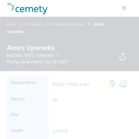
>
>
>
Inicio
Fallecidos
Rīgas I Meža kapi
Aloizs
Upenieks
Aloizs Upenieks
Nacido: 1907, Fallecido: ?
Fecha de entierro: 02.06.1967
Cementerio
Rīgas I Meža kapi
Sector
VII
Fila
Lugar
371615