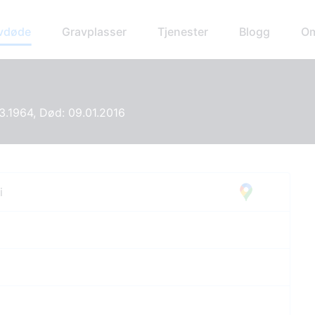
avdøde
Gravplasser
Tjenester
Blogg
Om
03.1964, Død: 09.01.2016
i