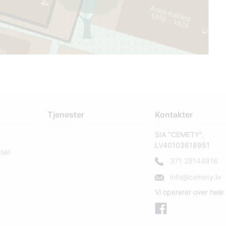
4
Anna Kalniņa
1
8
5
0
- 1
9
2
4
5
āls
1
247
Tjenester
Kontakter
SIA "CEMETY",
LV40103618951
sser
371 29144816
info@cemety.lv
289
Vi opererer over hele 