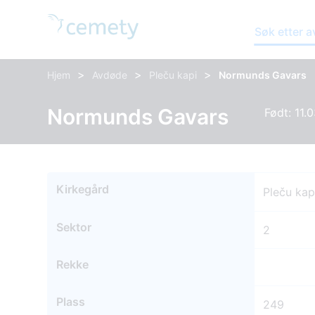
Søk etter 
>
>
>
Hjem
Avdøde
Pleču kapi
Normunds Gavars
Normunds Gavars
Født: 11.
Kirkegård
Pleču kap
Sektor
2
Rekke
Plass
249