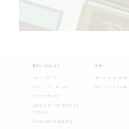
Emīlija Rozent
1
8
9
2
- 1
9
4
4
1
235
Informasjon
Søk
Om CEMETY
Søk etter avdøde
Ofte stilte spørsmål
Søk etter gravpla
Arrangementer
Liste over kommuner og
brukere
Personvernerklæring