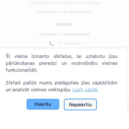
Apbedījuma vietu uzkopšana un uzturēšana
Apbedījuma vietas labiekārtošana
Kontakti
SIA "CEMETY", LV40103618951
371 29144816
info@cemety.lv
Šī vietne izmanto sīkfailus, lai uzlabotu jūsu
Strādājam visā Latvijā!
pārlūkošanas pieredzi un nodrošinātu vietnes
funkcionalitāti.
Sīkfaili palīdz mums pielāgoties jūsu vajadzībām
un analizēt vietnes veiktspēju.
Lasīt vairāk
Administratoriem
Piekrītu
Nepiekrītu
© 2013 - 2026 Cemety Visas tiesības aizsargātas
Privātuma politika un noteikumi.