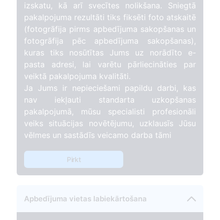
izskatu, kā arī svecītes nolikšana. Sniegtā
pakalpojuma rezultāti tiks fiksēti foto atskaitē
(fotogrāfija pirms apbedījuma sakopšanas un
fotogrāfija pēc apbedījuma sakopšanas),
kuras tiks nosūtītas Jums uz norādīto e-
pasta adresi, lai varētu pārliecināties par
veiktā pakalpojuma kvalitāti.
Ja Jums ir nepieciešami papildu darbi, kas
nav iekļauti standarta uzkopšanas
pakalpojumā, mūsu specialisti profesionāli
veiks situācijas novētējumu, uzklausīs Jūsu
vēlmes un sastādīs veicamo darba tāmi
Pirkt
Apbedījuma vietas labiekārtošana