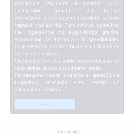
Piedāvājam izgatavot un uzstādīt kapu
pieminekļus, apmalītes vai kopējo
apbedījuma vietas ansambli attālināti jebkurā
kapsētā visā Latvijā. Pieminekļi un apmalītes
tiek izgatavotas no augstvērtīga granīta,
laukakmens vai marmora - ar gravējumiem,
portretiem vai bronzas burtiem un dažādiem
citiem aksesuāriem.
Piedāvājam arī visu veidu rekonstrukcijas un
renovācijas darbus apbedījuma vietās.
Pakalpojuma maksa ir saistīta ar apbedījuma
(kapsētas) atrašanās vietu, izmēru un
vēlamajiem darbiem.
Pirkt
Informācija