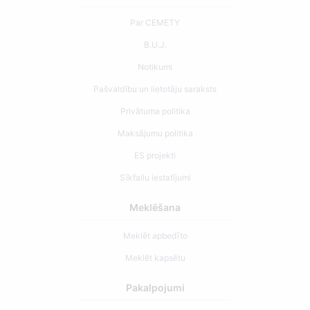
Par CEMETY
B.U.J.
Notikumi
Pašvaldību un lietotāju saraksts
Privātuma politika
Maksājumu politika
ES projekti
Sīkfailu iestatījumi
Meklēšana
Meklēt apbedīto
Meklēt kapsētu
Pakalpojumi