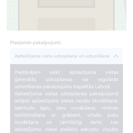
85
2
Pieejamie pakalpojumi:
Apbedījuma vietu uzkopšana un uzturēšana
Piedāvājam veikt apbedījuma vietas
ģenerālās uzkopšanas vai regulārās
uzturēšanas pakalpojumu kapsētās Latvijā.
Apbedījuma vietas uzkopšanas pakalpojumā
ietilpst apbedījuma vietas nezāļu likvidēšana,
sakritušo lapu, zaru novākšana, virsmas
nolīdzināšana ar grābekli, vītušo puķu
novākšana un tamlīdzīgi darbi, kas
apbedījuma vietai piešķirs sakoptu vizuālo