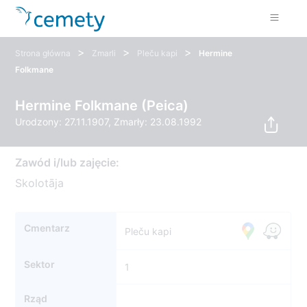
>
>
>
Strona główna
Zmarli
Pleču kapi
Hermine
Folkmane
Hermine Folkmane (Peica)
Urodzony: 27.11.1907, Zmarły: 23.08.1992
Zawód i/lub zajęcie:
Skolotāja
Cmentarz
Pleču kapi
Sektor
1
Rząd