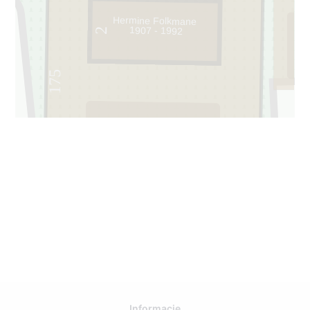
Hermine Folkmane
1907 - 1992
2
1
175
1
Informacje