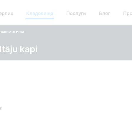
ерлих
Кладовища
Послуги
Блог
Про
ные могилы
tāju kapi
л