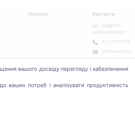
Послуги
Контакти
SIA "CEMETY",
LV40103618951
371 29144816
info@cemety.lv
Ми працюємо по всі
країні!
щення вашого досвіду перегляду і забезпечення
о ваших потреб і аналізувати продуктивність