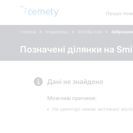
Пошук пом
>
>
>
Головна
Кладовища
Smiltāju kapi
Заброшен
Позначені ділянки на Smil
Дані не знайдено
Можливі причини:
На цвинтарі немає активних моги