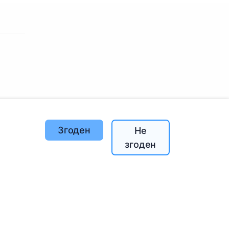
й
Згоден
Не
згоден