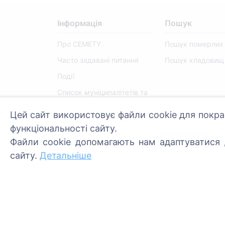
Інформація
Пошук
Про CEMETY
Пошук померлих
Часто задавані питання
Пошук кладовищ
Події
Список муніципалітетів та
користувачів
Цей сайт використовує файли cookie для покра
Політика конфіденційності
функціональності сайту.
Політика платежів
Файли cookie допомагають нам адаптуватися д
Налаштування файлів
сайту.
Детальніше
cookie
Адміністратори