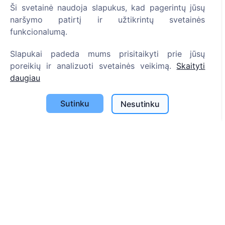
Ši svetainė naudoja slapukus, kad pagerintų jūsų
Informacija
naršymo patirtį ir užtikrintų svetainės
funkcionalumą.
Apie CEMETY
Slapukai padeda mums prisitaikyti prie jūsų
D.U.K.
poreikių ir analizuoti svetainės veikimą.
Skaityti
Įvykiai
daugiau
Savivaldybių sąrašas
Sutinku
Nesutinku
Privatumo politika
Mokėjimų politika
ES projektai
Slapukų nustatymai
Paieška
Velionių paieška
Kapinių paieška