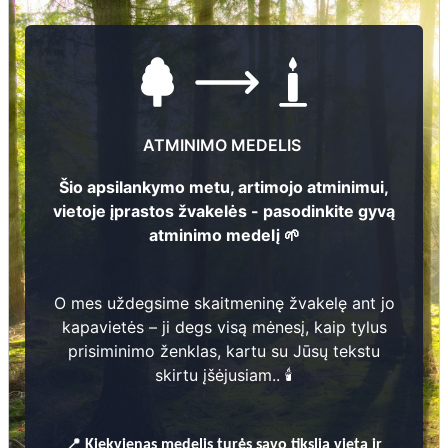
29269910
El.pašto adresas
pasts@valmiera.lv
Žiūrėti kapinių žemėlapyje
ATMINIMO MEDELIS
Šio apsilankymo metu, artimojo atminimui,
Šiose kapinėse suskaitmeninta kapų:
11912
vietoje įprastos žvakelės - pasodinkite gyvą
atminimo medelį 🌱
Ieškoti šiose kapinėse palaidotų asmenų
O mes uždegsime skaitmeninę žvakelę ant jo
kapavietės – ji degs visą mėnesį, kaip tylus
prisiminimo ženklas, kartu su Jūsų tekstu
Informacija prieinama per:
skirtu įšėjusiam.. 🕯️
Valmieras pilsētas pašvaldībai
📍
Kiekvienas
medelis turės savo tikslią vietą ir