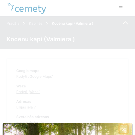
>
>
Pradžia
Kapinės
Kocēnu kapi (Valmiera )
Kocēnu kapi (Valmiera )
Google maps
Rodyti „Google Maps“
Waze
Rodyti „Waze“
Adresas
Lilijas iela 7
Svetainės adresas
www.valmiera.lv
Telefono numeris