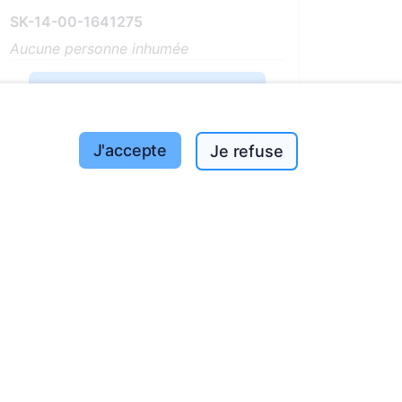
SK-14-00-1641275
Aucune personne inhumée
Voir sur la carte
Plus d'informations
J'accepte
Je refuse
s tout