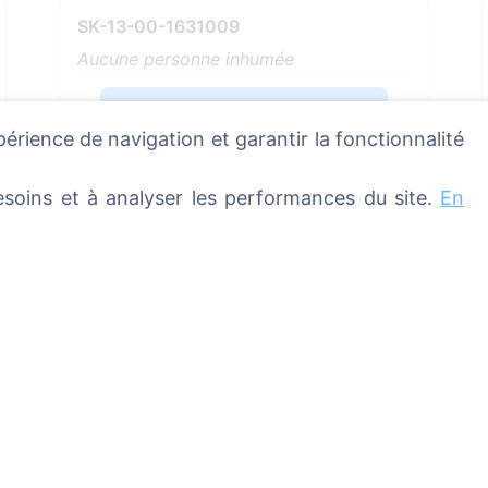
SK-13-00-1631009
Aucune personne inhumée
Voir sur la carte
périence de navigation et garantir la fonctionnalité
Plus d'informations
soins et à analyser les performances du site.
En
Services
Contacts
SIA "CEMETY",
éfunts
LV40103618951
metières
371 29144816
info@cemety.lv
Nous intervenons dan
le pays !