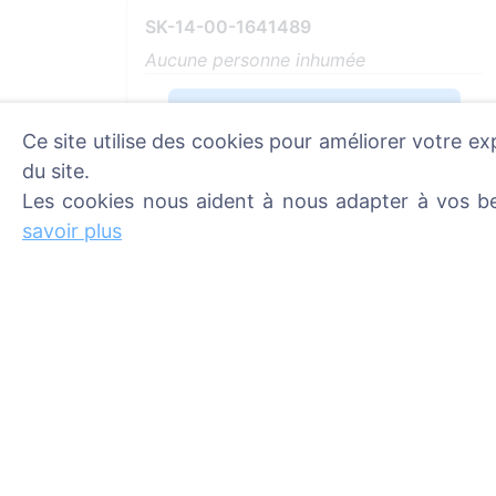
SK-14-00-1641489
Aucune personne inhumée
Voir sur la carte
Ce site utilise des cookies pour améliorer votre ex
Plus d'informations
du site.
Les cookies nous aident à nous adapter à vos be
savoir plus
Informations
Recherche
À propos de CEMETY
Rechercher des d
Foire aux questions
Rechercher des ci
Événements
Liste des communes et des
utilisateurs
Politique de confidentialité