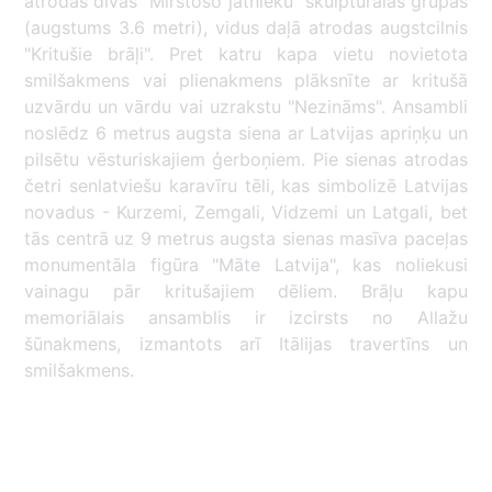
atrodas divas "Mirstošo jātnieku" skulpturālās grupas
(augstums 3.6 metri), vidus daļā atrodas augstcilnis
"Kritušie brāļi". Pret katru kapa vietu novietota
smilšakmens vai plienakmens plāksnīte ar kritušā
uzvārdu un vārdu vai uzrakstu "Nezināms". Ansambli
noslēdz 6 metrus augsta siena ar Latvijas apriņķu un
pilsētu vēsturiskajiem ģerboņiem. Pie sienas atrodas
četri senlatviešu karavīru tēli, kas simbolizē Latvijas
novadus - Kurzemi, Zemgali, Vidzemi un Latgali, bet
tās centrā uz 9 metrus augsta sienas masīva paceļas
monumentāla figūra "Māte Latvija", kas noliekusi
vainagu pār kritušajiem dēliem. Brāļu kapu
memoriālais ansamblis ir izcirsts no Allažu
šūnakmens, izmantots arī Itālijas travertīns un
smilšakmens.