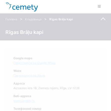
>
>
Головна
Кладовища
Rīgas Brāļu kapi
Rīgas Brāļu kapi
Google maps
Переглянути на Google Maps
Waze
Переглянути на Waze
Адреса
Aizsaules iela 1B, Ziemeļu rajons, Rīga, LV-1026
Веб-адреса
www.cemety.lv
Телефонний номер