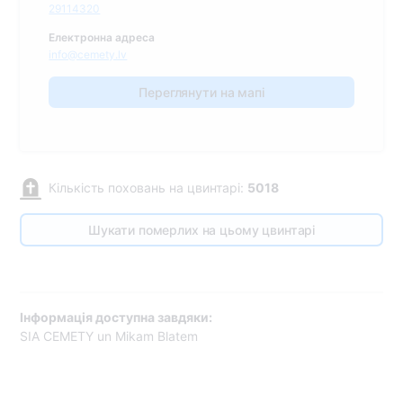
29114320
Електронна адреса
info@cemety.lv
Переглянути на мапі
Кількість поховань на цвинтарі:
5018
Шукати померлих на цьому цвинтарі
Інформація доступна завдяки:
SIA CEMETY un Mikam Blatem