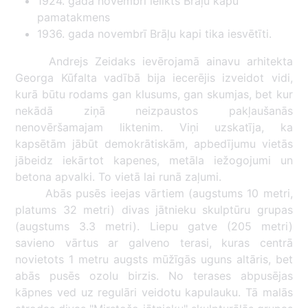
1924. gada novembrī ielikts Brāļu kapu
pamatakmens
1936. gada novembrī Brāļu kapi tika iesvētīti.
Andrejs Zeidaks ievērojamā ainavu arhitekta
Georga Kūfalta vadībā bija iecerējis izveidot vidi,
kurā būtu rodams gan klusums, gan skumjas, bet kur
nekādā ziņā neizpaustos pakļaušanās
nenovēršamajam liktenim. Viņi uzskatīja, ka
kapsētām jābūt demokrātiskām, apbedījumu vietās
jābeidz iekārtot kapenes, metāla iežogojumi un
betona apvalki. To vietā lai runā zaļumi.
Abās pusēs ieejas vārtiem (augstums 10 metri,
platums 32 metri) divas jātnieku skulptūru grupas
(augstums 3.3 metri). Liepu gatve (205 metri)
savieno vārtus ar galveno terasi, kuras centrā
novietots 1 metru augsts mūžīgās uguns altāris, bet
abās pusēs ozolu birzis. No terases abpusējas
kāpnes ved uz regulāri veidotu kapulauku. Tā malās