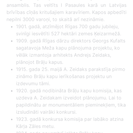
ansamblis. Tas veltīts I Pasaules karā un Latvijas
brīvības cīņās kritušajiem karavīriem. Kapos apbedīti
nepilni 3000 varoņi, to skaitā arī nezināmie.
1901. gadā, atzīmējot Rīgas 700 gadu jubileju,
svinīgi iesvētīti 527 hektāri zemes Ķeizarmežā.
1909. gadā Rīgas dārzu direktors Georgs Kufalts
sagatavoja Meža kapu plānojuma projektu, ko
vēlāk izmantoja arhitekts Andrejs Zeidaks,
plānojot Brāļu kapus.
1915. gada 25. maijā A. Zeidaks parakstīja pirmo
zināmo Brāļu kapu ierīkošanas projektu un
izdevumu tāmi.
1920. gadā nodibināta Brāļu kapu komisija, kas
uzdeva A. Zeidakam izveidot plānojumu. Lai to
papildinātu ar monumentāliem pieminekļiem, tika
izsludināti vairāki konkursi.
1923. gadā konkursa komisija par labāko atzina
Kārļa Zāles metu.