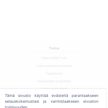
Tietoa
Tietoa CEMETY:stä
Usein kysytyt kysymykset
Tapahtumat
Kuntaluettelo ja käyttäjät
Tietosuojakäytäntö
Tämä sivusto käyttää evästeitä parantaakseen
Maksukäytäntö
selauskokemustasi ja varmistaakseen sivuston
Evästeasetukset
toimivuuden.