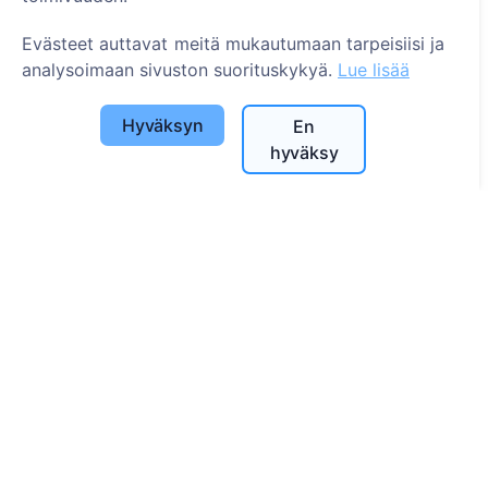
Haku
Evästeet auttavat meitä mukautumaan tarpeisiisi ja
analysoimaan sivuston suorituskykyä.
Lue lisää
Etsi vainajia
Etsi hautausmaita
Hyväksyn
En
hyväksy
Palvelut
Yhteystiedot
SIA "CEMETY", LV40103618951
371 29144816
info@cemety.lv
Toimimme koko Suomessa!
Administrators