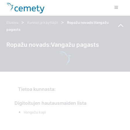
>
>
Etusivu
Kunnat ja käyttäjät
Ropažu novads:Vangažu
pagasts
Ropažu novads:Vangažu pagasts
Tietoa kunnasta:
Digitoitujen hautausmaiden lista
Vangažu kapi