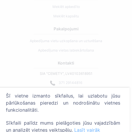
Meklēt apbedīto
Meklēt kapsētu
Pakalpojumi
Apbedījuma vietu uzkopšana un uzturēšana
Apbedījuma vietas labiekārtošana
Kontakti
SIA "CEMETY", LV40103618951
371 29144816
info@cemety.lv
Šī vietne izmanto sīkfailus, lai uzlabotu jūsu
Strādājam visā Latvijā!
pārlūkošanas pieredzi un nodrošinātu vietnes
funkcionalitāti.
Sīkfaili palīdz mums pielāgoties jūsu vajadzībām
un analizēt vietnes veiktspēju.
Lasīt vairāk
Administratoriem