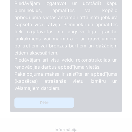
Piedāvājam izgatavot un uzstādīt kapu
pieminekļus, apmalītes vai kopējo
apbedījuma vietas ansambli attālināti jebkurā
kapsētā visā Latvijā. Pieminekļi un apmalītes
tiek izgatavotas no augstvērtīga granīta,
laukakmens vai marmora - ar gravējumiem,
portretiem vai bronzas burtiem un dažādiem
citiem aksesuāriem.
Piedāvājam arī visu veidu rekonstrukcijas un
renovācijas darbus apbedījuma vietās.
Pakalpojuma maksa ir saistīta ar apbedījuma
(kapsētas) atrašanās vietu, izmēru un
vēlamajiem darbiem.
Pirkt
Informācija