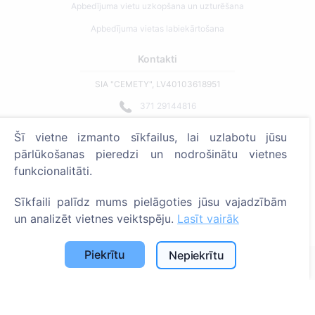
Apbedījuma vietu uzkopšana un uzturēšana
Apbedījuma vietas labiekārtošana
Kontakti
SIA "CEMETY", LV40103618951
371 29144816
info@cemety.lv
Šī vietne izmanto sīkfailus, lai uzlabotu jūsu
Strādājam visā Latvijā!
pārlūkošanas pieredzi un nodrošinātu vietnes
funkcionalitāti.
Sīkfaili palīdz mums pielāgoties jūsu vajadzībām
un analizēt vietnes veiktspēju.
Lasīt vairāk
Administratoriem
Piekrītu
Nepiekrītu
© 2013 - 2026 Cemety Visas tiesības aizsargātas
Privātuma politika un noteikumi.