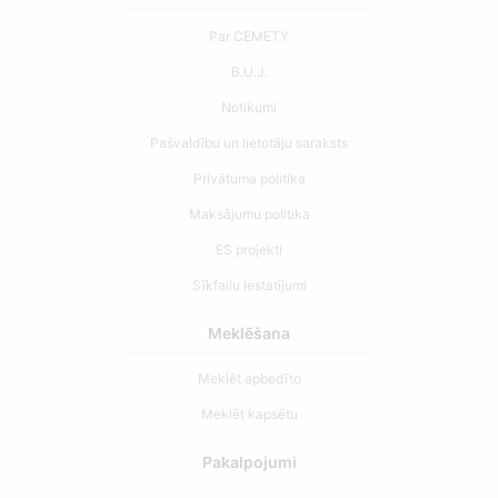
Par CEMETY
B.U.J.
Notikumi
Pašvaldību un lietotāju saraksts
Privātuma politika
Maksājumu politika
ES projekti
Sīkfailu iestatījumi
Meklēšana
Meklēt apbedīto
Meklēt kapsētu
Pakalpojumi