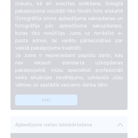
izskatu, kā arī svecītes nolikšana. Sniegtā
pakalpojuma rezultāti tiks fiksēti foto atskaitē
(fotogrāfija pirms apbedījuma sakopšanas un
fotogrāfija pēc apbedījuma sakopšanas),
kuras tiks nosūtītas Jums uz norādīto e-
pasta adresi, lai varētu pārliecināties par
veiktā pakalpojuma kvalitāti.
Ja Jums ir nepieciešami papildu darbi, kas
nav iekļauti standarta uzkopšanas
pakalpojumā, mūsu specialisti profesionāli
veiks situācijas novētējumu, uzklausīs Jūsu
vēlmes un sastādīs veicamo darba tāmi
Pirkt
Apbedījuma vietas labiekārtošana