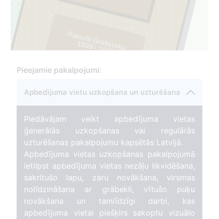
Ramute Grakovska
1939 - 2022
2
Pieejamie pakalpojumi:
Apbedījuma vietu uzkopšana un uzturēšana
21
Piedāvājam veikt apbedījuma vietas
ģenerālās uzkopšanas vai regulārās
uzturēšanas pakalpojumu kapsētās Latvijā.
Apbedījuma vietas uzkopšanas pakalpojumā
ietilpst apbedījuma vietas nezāļu likvidēšana,
sakritušo lapu, zaru novākšana, virsmas
nolīdzināšana ar grābekli, vītušo puķu
novākšana un tamlīdzīgi darbi, kas
apbedījuma vietai piešķirs sakoptu vizuālo