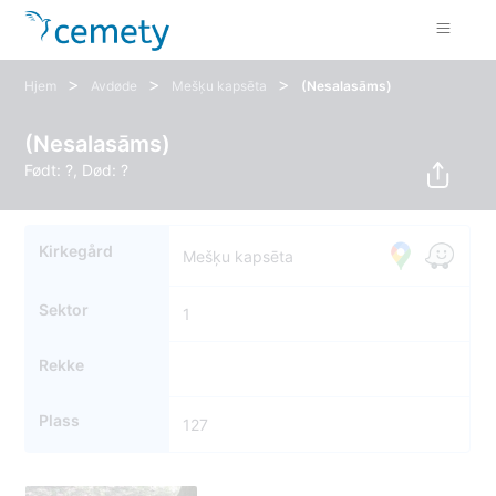
>
>
>
Hjem
Avdøde
Mešķu kapsēta
(Nesalasāms)
(Nesalasāms)
Født: ?, Død: ?
Kirkegård
Mešķu kapsēta
Sektor
1
Rekke
Plass
127