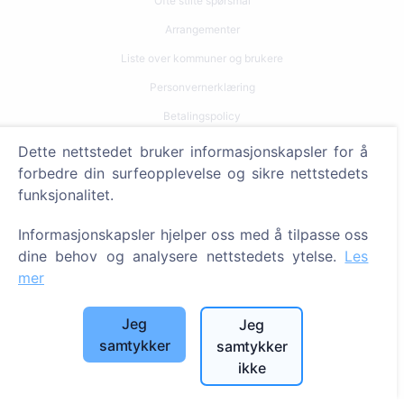
Ofte stilte spørsmål
Arrangementer
Liste over kommuner og brukere
Personvernerklæring
Betalingspolicy
Innstillinger for informasjonskapsler
Dette nettstedet bruker informasjonskapsler for å
forbedre din surfeopplevelse og sikre nettstedets
Søk
funksjonalitet.
Søk etter avdøde
Informasjonskapsler hjelper oss med å tilpasse oss
Søk etter gravplasser
dine behov og analysere nettstedets ytelse.
Les
mer
Tjenester
Jeg
Jeg
Kontakter
samtykker
samtykker
ikke
SIA "CEMETY", LV40103618951
371 29144816