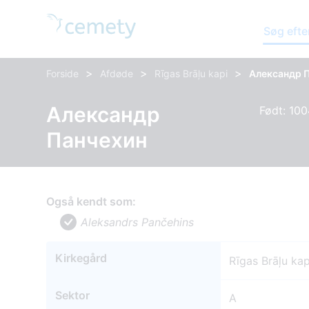
Søg efte
>
>
>
Forside
Afdøde
Rīgas Brāļu kapi
Александр 
Александр
Født: 100
Панчехин
Også kendt som:
Aleksandrs Pančehins
Kirkegård
Rīgas Brāļu kap
Sektor
A