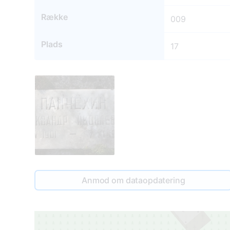
Række
009
Plads
17
Anmod om dataopdatering
18
1