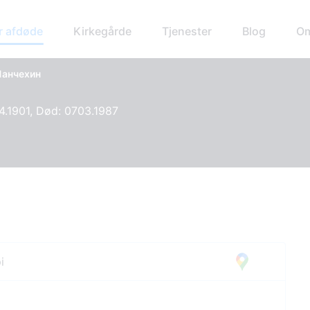
r afdøde
Kirkegårde
Tjenester
Blog
Om
Панчехин
4.1901, Død: 0703.1987
i