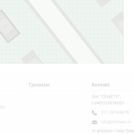
17
14
1
1
16
1
Tjenester
Kontakt
SIA "CEMETY",
LV40103618951
rde
371 29144816
info@cemety.lv
Vi arbejder i hele Da