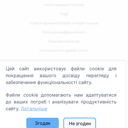
Часто задавані питання
Події
Список муніципалітетів та користувачів
Політика конфіденційності
Політика платежів
Налаштування файлів cookie
Пошук
Цей сайт використовує файли cookie для
Пошук померлих
покращення вашого досвіду перегляду і
забезпечення функціональності сайту.
Пошук кладовищ
Файли cookie допомагають нам адаптуватися
Послуги
до ваших потреб і аналізувати продуктивність
сайту.
Детальніше
Контакти
SIA "CEMETY", LV40103618951
Згоден
Не згоден