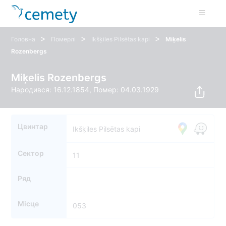
>
>
>
Головна
Померлі
Ikšķiles Pilsētas kapi
Miķelis
Rozenbergs
Miķelis Rozenbergs
Народився: 16.12.1854, Помер: 04.03.1929
Цвинтар
Ikšķiles Pilsētas kapi
Сектор
11
Ряд
Місце
053