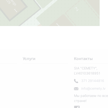
2
1
1
53
Услуги
Контакты
SIA "CEMETY",
37
LV40103618951
371 29144816
info@cemety.lv
Мы работаем по вс
стране!