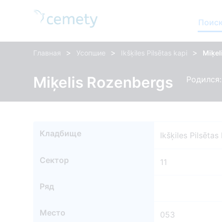
Поиск
>
>
>
Главная
Усопшие
Ikšķiles Pilsētas kapi
Miķel
Miķelis Rozenbergs
Родился: 
Кладбище
Ikšķiles Pilsētas
Сектор
11
Ряд
Место
053