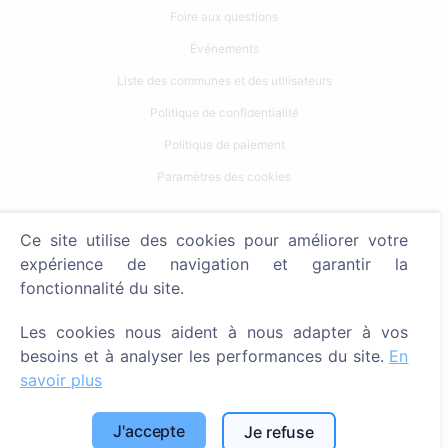
Foire aux questions
Événements
Liste des communes et des utilisateurs
Politique de confidentialité
Politique de paiement
Paramètres des cookies
Recherche
Ce site utilise des cookies pour améliorer votre
Rechercher des défunts
expérience de navigation et garantir la
fonctionnalité du site.
Rechercher des cimetières
Les cookies nous aident à nous adapter à vos
Services
besoins et à analyser les performances du site.
En
savoir plus
Contacts
SIA "CEMETY", LV40103618951
J'accepte
Je refuse