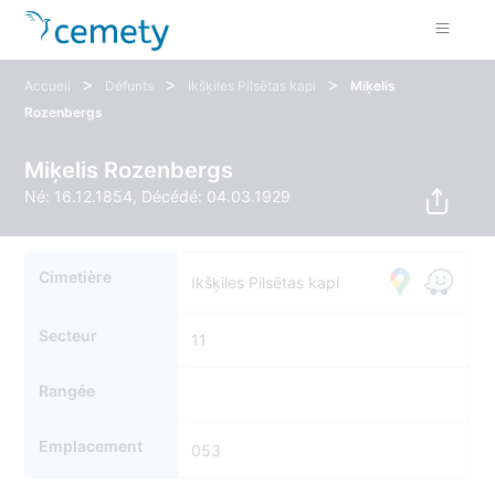
>
>
>
Accueil
Défunts
Ikšķiles Pilsētas kapi
Miķelis
Rozenbergs
Miķelis Rozenbergs
Né: 16.12.1854, Décédé: 04.03.1929
Cimetière
Ikšķiles Pilsētas kapi
Secteur
11
Rangée
Emplacement
053