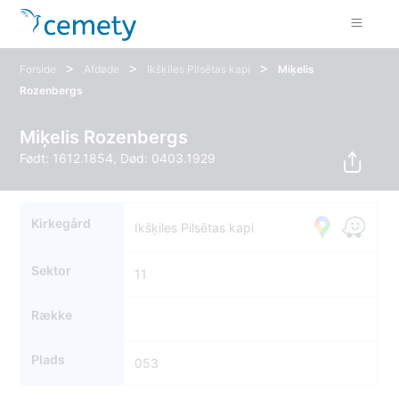
>
>
>
Forside
Afdøde
Ikšķiles Pilsētas kapi
Miķelis
Rozenbergs
Miķelis Rozenbergs
Født: 1612.1854, Død: 0403.1929
Kirkegård
Ikšķiles Pilsētas kapi
Sektor
11
Række
Plads
053