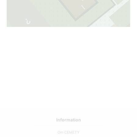
1
53
2
37
Information
Om CEMETY