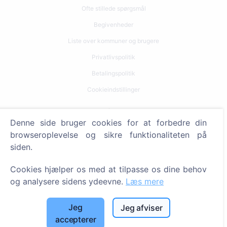
Ofte stillede spørgsmål
Begivenheder
Liste over kommuner og brugere
Privatlivspolitik
Betalingspolitik
Cookieindstillinger
Søg
Denne side bruger cookies for at forbedre din
Søg efter afdøde
browseroplevelse og sikre funktionaliteten på
siden.
Søg efter kirkegårde
Cookies hjælper os med at tilpasse os dine behov
Tjenester
og analysere sidens ydeevne.
Læs mere
Kontakt
Jeg
Jeg afviser
SIA "CEMETY", LV40103618951
accepterer