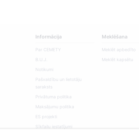
Informācija
Meklēšana
Par CEMETY
Meklēt apbedīto
B.U.J.
Meklēt kapsētu
Notikumi
Pašvaldību un lietotāju
saraksts
Privātuma politika
Maksājumu politika
ES projekti
Sīkfailu iestatījumi