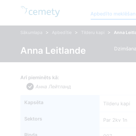
Apbedīto meklēšan
>
>
>
Sākumlapa
Apbedītie
Tilderu kapi
Anna Leit
Anna Leitlande
Dzimšanas
Arī pieminēts kā:
Анна Лейтланд
Kapsēta
Tilderu kapi
Sektors
Par 2kv 1n
Rinda