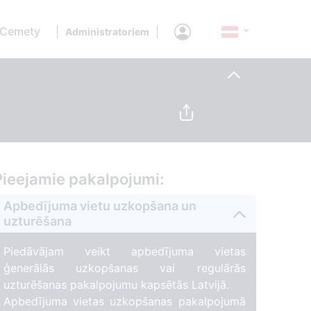
 Cemety
|
|
Administratoriem
Pieejamie pakalpojumi:
Apbedījuma vietu uzkopšana un
uzturēšana
Piedāvājam veikt apbedījuma vietas
ģenerālās uzkopšanas vai regulārās
uzturēšanas pakalpojumu kapsētās Latvijā.
Apbedījuma vietas uzkopšanas pakalpojumā