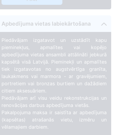
Apbedījuma vietas labiekārtošana
Piedāvājam izgatavot un uzstādīt kapu
pieminekļus, apmalītes vai kopējo
apbedījuma vietas ansambli attālināti jebkurā
kapsētā visā Latvijā. Pieminekļi un apmalītes
tiek izgatavotas no augstvērtīga granīta,
laukakmens vai marmora - ar gravējumiem,
portretiem vai bronzas burtiem un dažādiem
citiem aksesuāriem.
Piedāvājam arī visu veidu rekonstrukcijas un
6
renovācijas darbus apbedījuma vietās.
Pakalpojuma maksa ir saistīta ar apbedījuma
(kapsētas) atrašanās vietu, izmēru un
vēlamajiem darbiem.