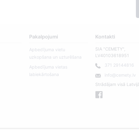
Pakalpojumi
Kontakti
SIA "CEMETY",
Apbedījuma vietu
LV40103618951
uzkopšana un uzturēšana
371 29144816
Apbedījuma vietas
labiekārtošana
info@cemety.lv
Strādājam visā Latvij