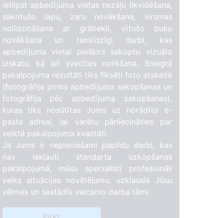
ietilpst apbedījuma vietas nezāļu likvidēšana,
sakritušo lapu, zaru novākšana, virsmas
nolīdzināšana ar grābekli, vītušo puķu
novākšana un tamlīdzīgi darbi, kas
apbedījuma vietai piešķirs sakoptu vizuālo
izskatu, kā arī svecītes nolikšana. Sniegtā
pakalpojuma rezultāti tiks fiksēti foto atskaitē
(fotogrāfija pirms apbedījuma sakopšanas un
fotogrāfija pēc apbedījuma sakopšanas),
kuras tiks nosūtītas Jums uz norādīto e-
pasta adresi, lai varētu pārliecināties par
veiktā pakalpojuma kvalitāti.
Ja Jums ir nepieciešami papildu darbi, kas
nav iekļauti standarta uzkopšanas
pakalpojumā, mūsu specialisti profesionāli
veiks situācijas novētējumu, uzklausīs Jūsu
vēlmes un sastādīs veicamo darba tāmi
Pirkt