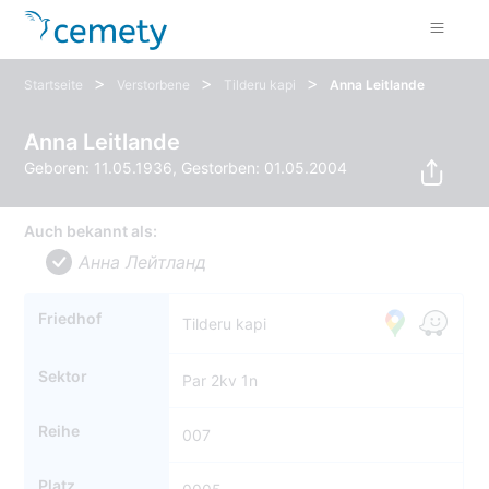
>
>
>
Startseite
Verstorbene
Tilderu kapi
Anna Leitlande
Anna Leitlande
Geboren: 11.05.1936, Gestorben: 01.05.2004
Auch bekannt als:
Анна Лейтланд
Friedhof
Tilderu kapi
Sektor
Par 2kv 1n
Reihe
007
Platz