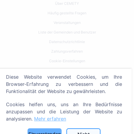
Über CEMETY
Häufig gestellte Fragen
Veranstaltungen
Liste der Gemeinden und Benutzer
Datenschutzrichtlinie
Zahlungsverfahren
Cookie-Einstellungen
Suche
Diese Website verwendet Cookies, um Ihre
Browser-Erfahrung zu verbessern und die
Bestattete suchen
Funktionalität der Website zu gewährleisten.
Friedhöfe suchen
Cookies helfen uns, uns an Ihre Bedürfnisse
Dienstleistungen
anzupassen und die Leistung der Website zu
analysieren.
Mehr erfahren
Kontakt