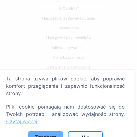
O CEMETY
Najczęściej zadawane pytania
Wydarzenia
Lista gmin i użytkowników
Polityka prywatności
Polityka płatności
Ustawienia plików cookie
Ta strona używa plików cookie, aby poprawić
Szukaj
komfort przeglądania i zapewnić funkcjonalność
strony.
Szukaj zmarłych
Szukaj cmentarzy
Pliki cookie pomagają nam dostosować się do
Twoich potrzeb i analizować wydajność strony.
Usługi
Czytaj więcej
Kontakty