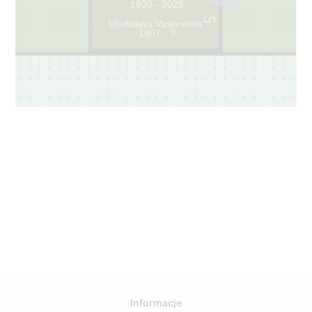
1930 - 2026
5
Vladislavs Vasiļevskis
1907 - ?
Informacje