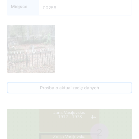
Miejsce
00258
Prośba o aktualizację danych
Jans Vasiļevskis
1912 - 1973
4
2
Zofija Vasiļevska