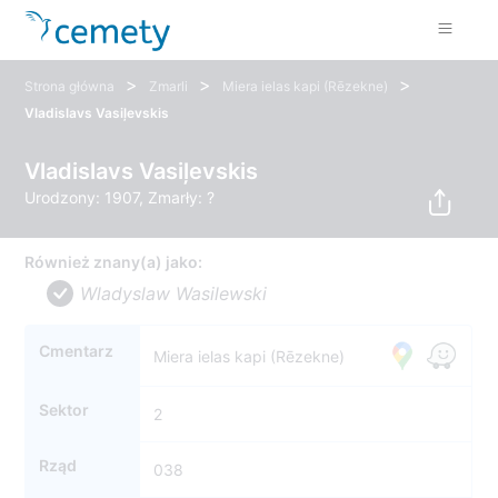
>
>
>
Strona główna
Zmarli
Miera ielas kapi (Rēzekne)
Vladislavs Vasiļevskis
Vladislavs Vasiļevskis
Urodzony: 1907, Zmarły: ?
Również znany(a) jako:
Wladyslaw Wasilewski
Cmentarz
Miera ielas kapi (Rēzekne)
Sektor
2
Rząd
038