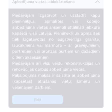
Apbedījuma vietas labiekārtošana
Piedāvājam izgatavot un uzstādīt kapu
pieminekļus, apmalītes vai kopējo
apbedījuma vietas ansambli attālināti jebkurā
kapsētā visā Latvijā. Pieminekļi un apmalītes
tiek izgatavotas no augstvērtīga granīta,
laukakmens vai marmora - ar gravējumiem,
portretiem vai bronzas burtiem un dažādiem
citiem aksesuāriem.
Piedāvājam arī visu veidu rekonstrukcijas un
renovācijas darbus apbedījuma vietās.
Pakalpojuma maksa ir saistīta ar apbedījuma
(kapsētas) atrašanās vietu, izmēru un
vēlamajiem darbiem.
Pirkt