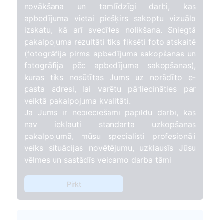
novākšana un tamlīdzīgi darbi, kas
apbedījuma vietai piešķirs sakoptu vizuālo
izskatu, kā arī svecītes nolikšana. Sniegtā
pakalpojuma rezultāti tiks fiksēti foto atskaitē
(fotogrāfija pirms apbedījuma sakopšanas un
fotogrāfija pēc apbedījuma sakopšanas),
kuras tiks nosūtītas Jums uz norādīto e-
pasta adresi, lai varētu pārliecināties par
veiktā pakalpojuma kvalitāti.
Ja Jums ir nepieciešami papildu darbi, kas
nav iekļauti standarta uzkopšanas
pakalpojumā, mūsu specialisti profesionāli
veiks situācijas novētējumu, uzklausīs Jūsu
vēlmes un sastādīs veicamo darba tāmi
Pirkt