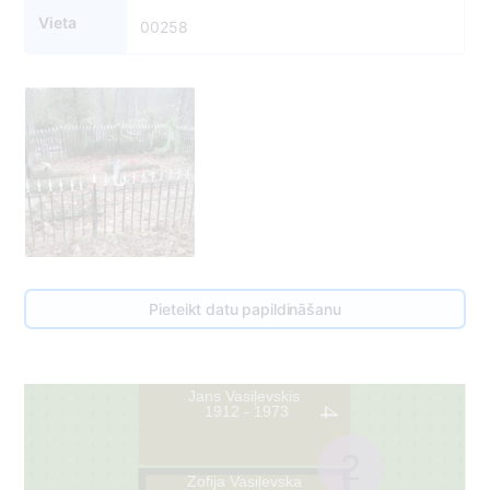
Vieta
00258
Pieteikt datu papildināšanu
Jans Vasiļevskis
1912 - 1973
4
2
Zofija Vasiļevska