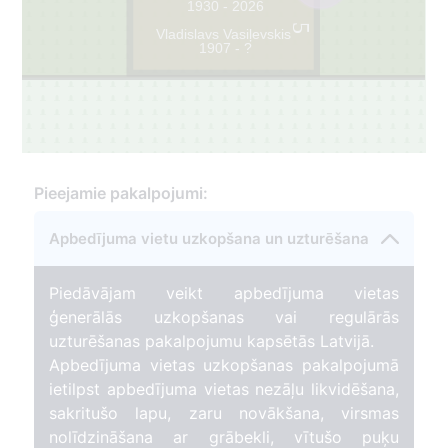
1930 - 2026
5
Vladislavs Vasiļevskis
1907 - ?
Pieejamie pakalpojumi:
Apbedījuma vietu uzkopšana un uzturēšana
Piedāvājam veikt apbedījuma vietas
ģenerālās uzkopšanas vai regulārās
uzturēšanas pakalpojumu kapsētās Latvijā.
Apbedījuma vietas uzkopšanas pakalpojumā
ietilpst apbedījuma vietas nezāļu likvidēšana,
sakritušo lapu, zaru novākšana, virsmas
nolīdzināšana ar grābekli, vītušo puķu