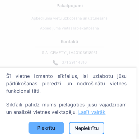
Pakalpojumi
Apbedījuma vietu uzkopšana un uzturēšana
Apbedījuma vietas labiekārtošana
Kontakti
SIA "CEMETY", LV40103618951
371 29144816
info@cemety.lv
Šī vietne izmanto sīkfailus, lai uzlabotu jūsu
Strādājam visā Latvijā!
pārlūkošanas pieredzi un nodrošinātu vietnes
funkcionalitāti.
Sīkfaili palīdz mums pielāgoties jūsu vajadzībām
un analizēt vietnes veiktspēju.
Lasīt vairāk
Administratoriem
Piekrītu
Nepiekrītu
© 2013 - 2026 Cemety Visas tiesības aizsargātas
Privātuma politika un noteikumi.