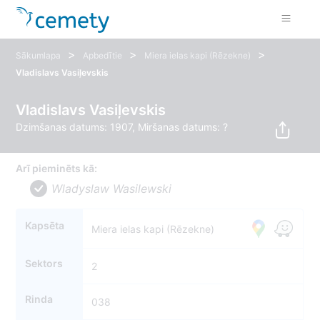
>
>
>
Sākumlapa
Apbedītie
Miera ielas kapi (Rēzekne)
Vladislavs Vasiļevskis
Vladislavs Vasiļevskis
Dzimšanas datums: 1907, Miršanas datums: ?
Arī pieminēts kā:
Wladyslaw Wasilewski
Kapsēta
Miera ielas kapi (Rēzekne)
Sektors
2
Rinda
038