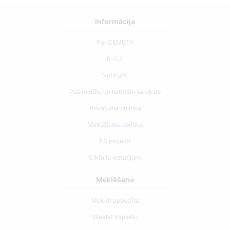
Informācija
Par CEMETY
B.U.J.
Notikumi
Pašvaldību un lietotāju saraksts
Privātuma politika
Maksājumu politika
ES projekti
Sīkfailu iestatījumi
Meklēšana
Meklēt apbedīto
Meklēt kapsētu