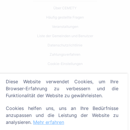
Über CEMETY
Häufig gestellte Fragen
Veranstaltungen
Liste der Gemeinden und Benutzer
Datenschutzrichtlinie
Zahlungsverfahren
Cookie-Einstellungen
Suche
Diese Website verwendet Cookies, um Ihre
Browser-Erfahrung zu verbessern und die
Bestattete suchen
Funktionalität der Website zu gewährleisten.
Friedhöfe suchen
Cookies helfen uns, uns an Ihre Bedürfnisse
Dienstleistungen
anzupassen und die Leistung der Website zu
analysieren.
Mehr erfahren
Kontakt