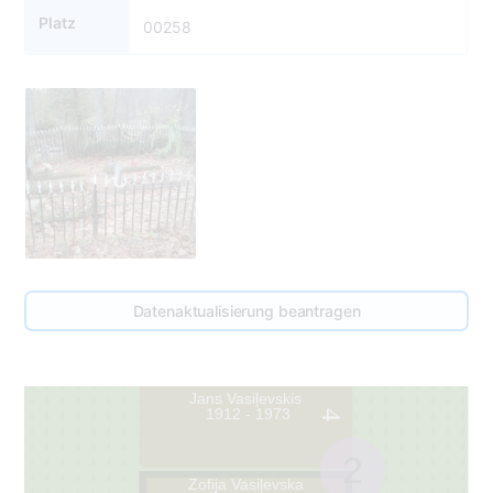
Platz
00258
Datenaktualisierung beantragen
Jans Vasiļevskis
1912 - 1973
4
2
Zofija Vasiļevska