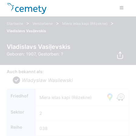
>
>
>
Startseite
Verstorbene
Miera ielas kapi (Rēzekne)
Vladislavs Vasiļevskis
Vladislavs Vasiļevskis
Geboren: 1907, Gestorben: ?
Auch bekannt als:
Wladyslaw Wasilewski
Friedhof
Miera ielas kapi (Rēzekne)
Sektor
2
Reihe
038