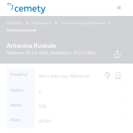
>
>
>
Startseite
Verstorbene
Miera ielas kapi (Rēzekne)
Antonina Ruskule
Antonina Ruskule
Geboren: 20.04.1903, Gestorben: 15.03.1983
Friedhof
Miera ielas kapi (Rēzekne)
Sektor
2
Reihe
028
Platz
00195