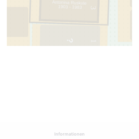
Antonina Ruskule
1903 - 1983
3
1
196
Informationen