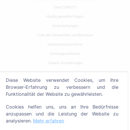
Über CEMETY
Häufig gestellte Fragen
Veranstaltungen
Liste der Gemeinden und Benutzer
Datenschutzrichtlinie
Zahlungsverfahren
Cookie-Einstellungen
Suche
Diese Website verwendet Cookies, um Ihre
Browser-Erfahrung zu verbessern und die
Bestattete suchen
Funktionalität der Website zu gewährleisten.
Friedhöfe suchen
Cookies helfen uns, uns an Ihre Bedürfnisse
Dienstleistungen
anzupassen und die Leistung der Website zu
analysieren.
Mehr erfahren
Kontakt