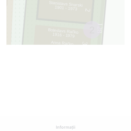
Staņislavs Snarski
1901 - 1973
2
128
2
Boļeslavs Račko
1916 - 1979
Anna Račko
3
1914 - 2015
Informații