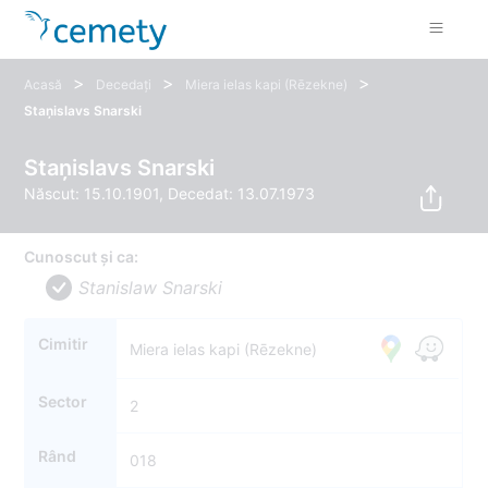
>
>
>
Acasă
Decedați
Miera ielas kapi (Rēzekne)
Staņislavs Snarski
Staņislavs Snarski
Născut: 15.10.1901, Decedat: 13.07.1973
Cunoscut și ca:
Stanislaw Snarski
Cimitir
Miera ielas kapi (Rēzekne)
Sector
2
Rând
018