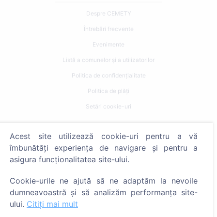
Despre CEMETY
Întrebări frecvente
Evenimente
Listă a comunelor și a utilizatorilor
Politica de confidențialitate
Politica de plăți
Setări cookie-uri
Caută
Acest site utilizează cookie-uri pentru a vă
îmbunătăți experiența de navigare și pentru a
Caută decedați
asigura funcționalitatea site-ului.
Caută cimitire
Cookie-urile ne ajută să ne adaptăm la nevoile
Servicii
dumneavoastră și să analizăm performanța site-
ului.
Citiți mai mult
Contacte