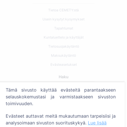
Tietoa CEMETY:stä
Usein kysytyt kysymykset
Tapahtumat
Kuntaluettelo ja käyttäjät
Tietosuojakäytäntö
Maksukäytäntö
Evästeasetukset
Haku
Etsi vainajia
Tämä sivusto käyttää evästeitä parantaakseen
selauskokemustasi ja varmistaakseen sivuston
Etsi hautausmaita
toimivuuden.
Palvelut
Evästeet auttavat meitä mukautumaan tarpeisiisi ja
analysoimaan sivuston suorituskykyä.
Lue lisää
Yhteystiedot