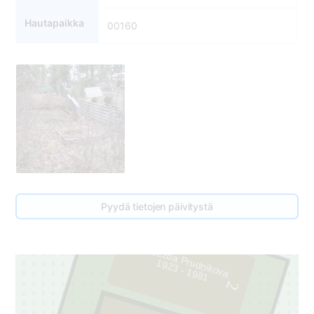
Hautapaikka
00160
Pyydä tietojen päivitystä
Nadežda Prudņikova
1
9
2
3
- 1
9
8
1
2