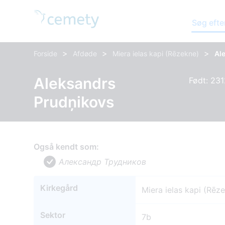
Søg efte
>
>
>
Forside
Afdøde
Miera ielas kapi (Rēzekne)
Al
Aleksandrs
Født: 231
Prudņikovs
Også kendt som:
Александр Трудников
Kirkegård
Miera ielas kapi (Rēz
Sektor
7b