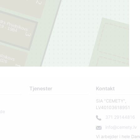
2
drs Prudņikovs
4
3
udņikovs
6
1
160
Tjenester
Kontakt
SIA "CEMETY",
LV40103618951
rde
371 29144816
info@cemety.lv
Vi arbejder i hele Da