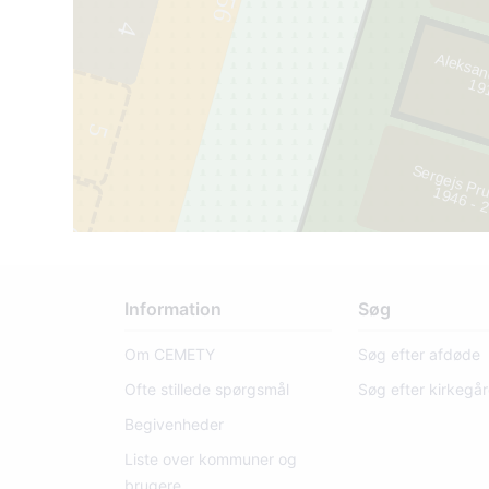
156
4
Aleksan
1
9
1
9
- 1
9
8
5
Sergejs Pr
1
9
4
6
- 2
0
2
6
Information
Søg
Om CEMETY
Søg efter afdøde
Ofte stillede spørgsmål
Søg efter kirkegå
Begivenheder
Liste over kommuner og
brugere