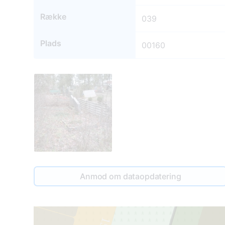
Række
039
Plads
00160
Anmod om dataopdatering
3
N