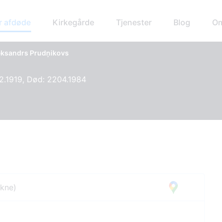
r afdøde
Kirkegårde
Tjenester
Blog
Om
eksandrs Prudņikovs
2.1919, Død: 2204.1984
ekne)