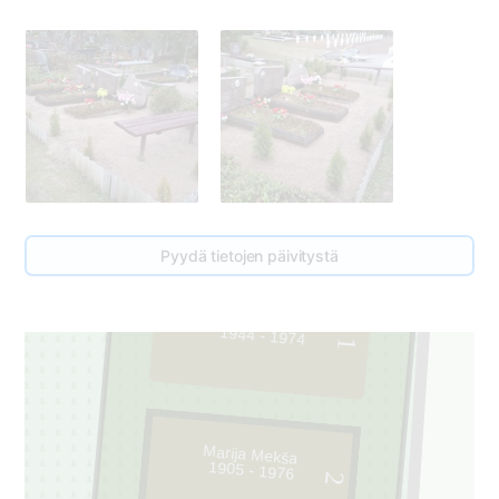
Pyydä tietojen päivitystä
Silvestris Mekša
1944 - 1974
1
Marija Mekša
1905 - 1976
2