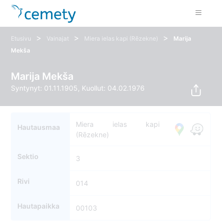
>
>
>
Etusivu
Vainajat
Miera ielas kapi (Rēzekne)
Marija
Mekša
Marija Mekša
Syntynyt: 01.11.1905, Kuollut: 04.02.1976
Miera ielas kapi
Hautausmaa
(Rēzekne)
Sektio
3
Rivi
014
Hautapaikka
00103