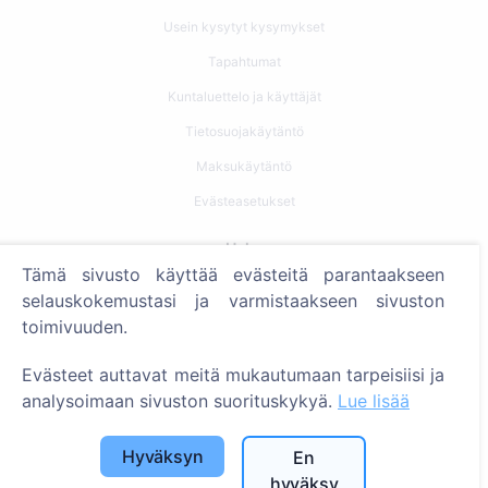
Usein kysytyt kysymykset
Tapahtumat
Kuntaluettelo ja käyttäjät
Tietosuojakäytäntö
Maksukäytäntö
Evästeasetukset
Haku
Tämä sivusto käyttää evästeitä parantaakseen
Etsi vainajia
selauskokemustasi ja varmistaakseen sivuston
toimivuuden.
Etsi hautausmaita
Evästeet auttavat meitä mukautumaan tarpeisiisi ja
Palvelut
analysoimaan sivuston suorituskykyä.
Lue lisää
Yhteystiedot
Hyväksyn
En
SIA "CEMETY", LV40103618951
hyväksy