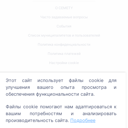
О CEMETY
Часто задаваемые вопросы
События
Список муниципалитетов и пользователей
Политика конфиденциальности
Политика платежей
Настройки cookie
Поиск
Этот сайт использует файлы cookie для
улучшения вашего опыта просмотра и
Поиск усопших
обеспечения функциональности сайта.
Поиск кладбищ
Файлы cookie помогают нам адаптироваться к
Услуги
вашим потребностям и анализировать
производительность сайта.
Подробнее
Контакты