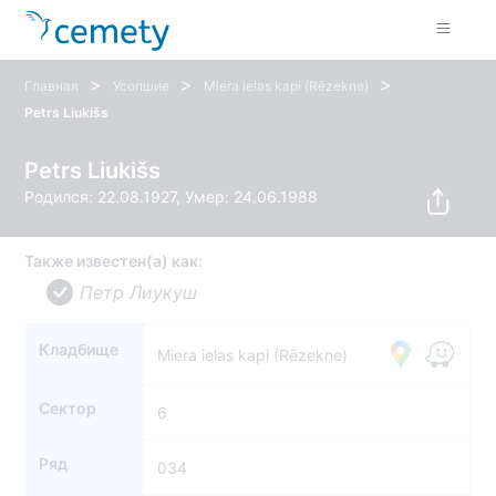
>
>
>
Главная
Усопшие
Miera ielas kapi (Rēzekne)
Petrs Liukišs
Petrs Liukišs
Родился: 22.08.1927, Умер: 24.06.1988
Также известен(а) как:
Петр Лиукуш
Кладбище
Miera ielas kapi (Rēzekne)
Сектор
6
Ряд
034