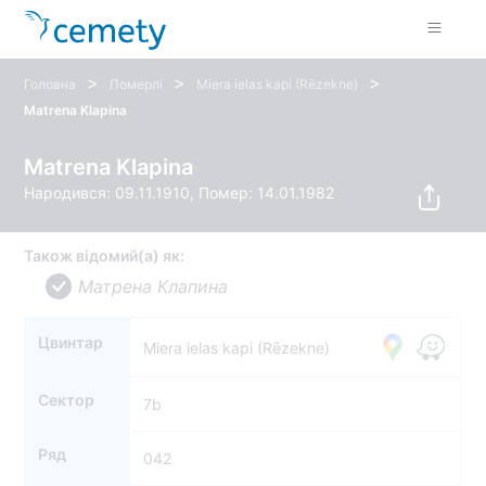
>
>
>
Головна
Померлі
Miera ielas kapi (Rēzekne)
Matrena Klapina
Matrena Klapina
Народився: 09.11.1910, Помер: 14.01.1982
Також відомий(а) як:
Матрена Клапина
Цвинтар
Miera ielas kapi (Rēzekne)
Сектор
7b
Ряд
042