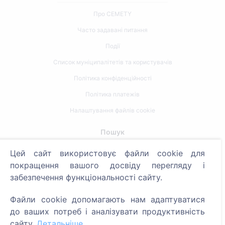
Про CEMETY
Часто задавані питання
Події
Список муніципалітетів та користувачів
Політика конфіденційності
Політика платежів
Налаштування файлів cookie
Пошук
Цей сайт використовує файли cookie для
Пошук померлих
покращення вашого досвіду перегляду і
Пошук кладовищ
забезпечення функціональності сайту.
Послуги
Файли cookie допомагають нам адаптуватися
до ваших потреб і аналізувати продуктивність
Контакти
сайту.
Детальніше