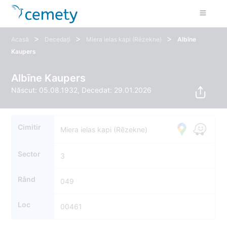
>
>
>
Acasă
Decedați
Miera ielas kapi (Rēzekne)
Albīne
Kaupers
Albīne Kaupers
Născut: 05.08.1932, Decedat: 29.01.2026
Cimitir
Miera ielas kapi (Rēzekne)
Sector
3
Rând
049
Loc
00461