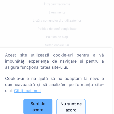
Întrebări frecvente
Evenimente
Listă a comunelor și a utilizatorilor
Politica de confidențialitate
Politica de plăți
Setări cookie-uri
Acest site utilizează cookie-uri pentru a vă
Caută
îmbunătăți experiența de navigare și pentru a
Caută decedați
asigura funcționalitatea site-ului.
Caută cimitire
Cookie-urile ne ajută să ne adaptăm la nevoile
dumneavoastră și să analizăm performanța site-
Servicii
ului.
Citiți mai mult
Contacte
Sunt de
Nu sunt de
SIA "CEMETY", LV40103618951
acord
acord