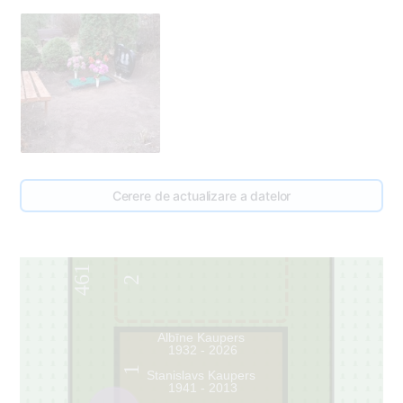
Cerere de actualizare a datelor
461
2
Albīne Kaupers
1932 - 2026
1
Stanislavs Kaupers
1941 - 2013