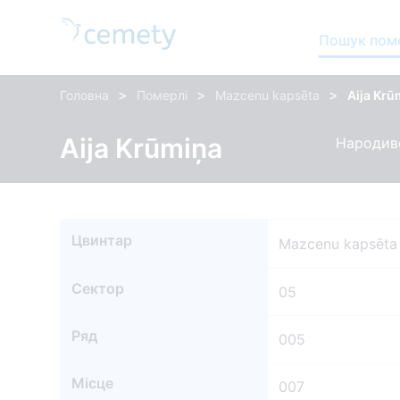
Пошук пом
>
>
>
Головна
Померлі
Mazcenu kapsēta
Aija Krū
Aija Krūmiņa
Народивс
Цвинтар
Mazcenu kapsēta
Сектор
05
Ряд
005
Місце
007