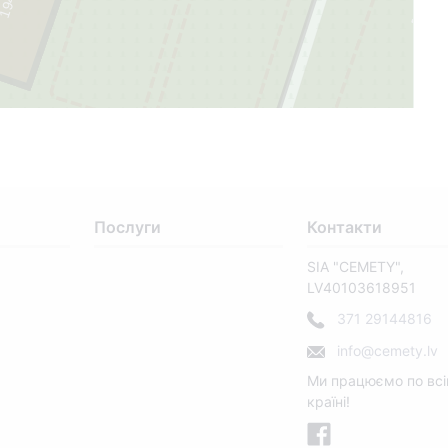
3
1
9
4
9
-
2
0
0
Послуги
Контакти
SIA "CEMETY",
LV40103618951
371 29144816
info@cemety.lv
Ми працюємо по всі
країні!