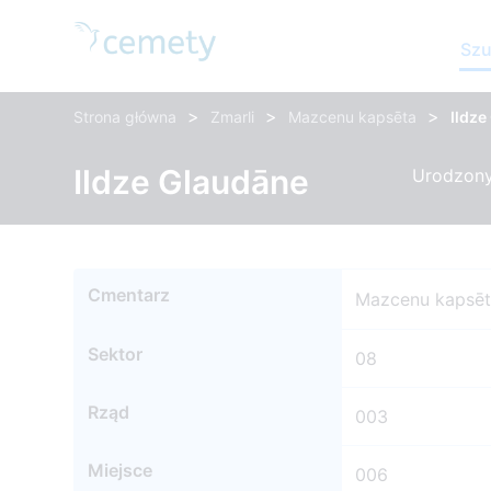
Szu
>
>
>
Strona główna
Zmarli
Mazcenu kapsēta
Ildze
Ildze Glaudāne
Urodzony:
Cmentarz
Mazcenu kapsē
Sektor
08
Rząd
003
Miejsce
006