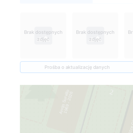
Brak dostępnych
Brak dostępnych
B
zdjęć
zdjęć
7
4
Prośba o aktualizację danych
2
1
2
Anrijs Survillo
6
Ildze 
1
9
6
9
-
2
0
2