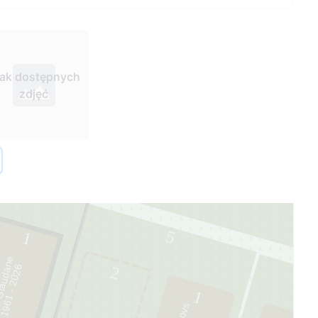
4
rak dostępnych
zdjęć
6
5
1
Glaudāne
6
2
4
1