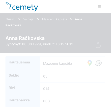
>
>
>
Etusivu
Vainajat
Mazcenu kapsēta
Anna
Račkovska
Anna Račkovska
Syntynyt: 06.08.1929, Kuollut: 16.12.2012
Hautausmaa
Mazcenu kapsēta
Sektio
05
Rivi
014
Hautapaikka
003