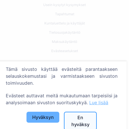
Usein kysytyt kysymykset
Tapahtumat
Kuntaluettelo ja käyttäjät
Tietosuojakäytäntö
Maksukäytäntö
Evästeasetukset
Haku
Tämä sivusto käyttää evästeitä parantaakseen
Etsi vainajia
selauskokemustasi ja varmistaakseen sivuston
toimivuuden.
Etsi hautausmaita
Evästeet auttavat meitä mukautumaan tarpeisiisi ja
Palvelut
analysoimaan sivuston suorituskykyä.
Lue lisää
Yhteystiedot
Hyväksyn
En
SIA "CEMETY", LV40103618951
hyväksy