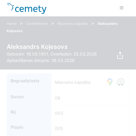
>
>
>
Home
Overledenen
Mazcenu kapsēta
Aleksandrs
Koļesovs
Aleksandrs Koļesovs
Geboren: 18.09.1951, Overleden: 25.03.2026
Apbedīšanas datums: 28.03.2026
Begraafplaats
Mazcenu kapsēta
Sector
08
Rij
003
Plaats
005