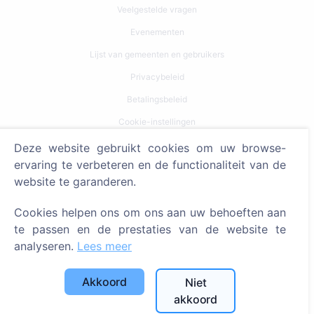
Veelgestelde vragen
Evenementen
Lijst van gemeenten en gebruikers
Privacybeleid
Betalingsbeleid
Cookie-instellingen
Deze website gebruikt cookies om uw browse-
Zoeken
ervaring te verbeteren en de functionaliteit van de
website te garanderen.
Zoeken naar overledenen
Zoeken naar begraafplaatsen
Cookies helpen ons om ons aan uw behoeften aan
te passen en de prestaties van de website te
Diensten
analyseren.
Lees meer
Contacten
Akkoord
Niet
SIA "CEMETY", LV40103618951
akkoord