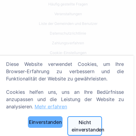
Häufig gestellte Fragen
Veranstaltungen
Liste der Gemeinden und Benutzer
Datenschutzrichtlinie
Zahlungsverfahren
Cookie-Einstellungen
Diese Website verwendet Cookies, um Ihre
Suche
Browser-Erfahrung zu verbessern und die
Funktionalität der Website zu gewährleisten.
Bestattete suchen
Friedhöfe suchen
Cookies helfen uns, uns an Ihre Bedürfnisse
anzupassen und die Leistung der Website zu
Dienstleistungen
analysieren.
Mehr erfahren
Kontakt
Einverstanden
Nicht
SIA "CEMETY", LV40103618951
einverstanden