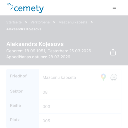
>
>
>
Startseite
Verstorbene
Mazcenu kapsēta
Aleksandrs Koļesovs
Aleksandrs Koļesovs
Geboren: 18.09.1951, Gestorben: 25.03.2026
Apbedīšanas datums: 28.03.2026
Friedhof
Mazcenu kapsēta
Sektor
08
Reihe
003
Platz
005