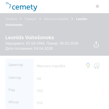
>
>
>
Головна
Померлі
Mazcenu kapsēta
Leonīds
Voitešonoks
Leonīds Voitešonoks
Народився: 05.08.1966, Помер: 29.03.2026
Дата поховання: 04.04.2026
Цвинтар
Mazcenu kapsēta
Сектор
08
Ряд
002
Місце
010