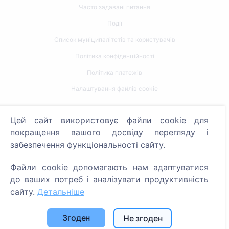
Часто задавані питання
Події
Список муніципалітетів та користувачів
Політика конфіденційності
Політика платежів
Налаштування файлів cookie
Пошук
Цей сайт використовує файли cookie для
покращення вашого досвіду перегляду і
Пошук померлих
забезпечення функціональності сайту.
Пошук кладовищ
Файли cookie допомагають нам адаптуватися
Послуги
до ваших потреб і аналізувати продуктивність
сайту.
Детальніше
Контакти
SIA "CEMETY", LV40103618951
Згоден
Не згоден