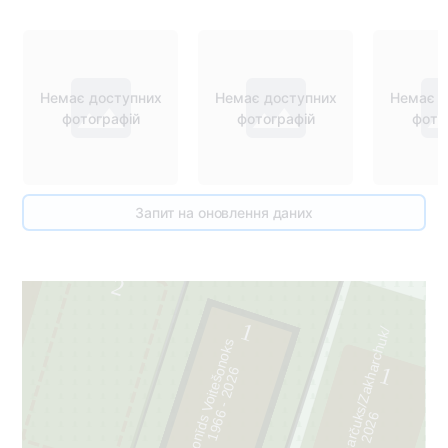
Немає доступних
Немає доступних
Немає д
фотографій
фотографій
фото
11
Запит на оновлення даних
1
10
2
1
Dmitro/Dmytro/ Zaharčuks/Zakharchuk/
Leonīds Voitešonoks
1
6
1
9
6
6
-
2
0
2