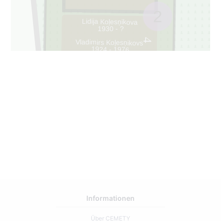
2
Lidija Koļesņikova
1930 - ?
4
Vladimirs Koļesņikovs
1924 - 1976
Informationen
Über CEMETY