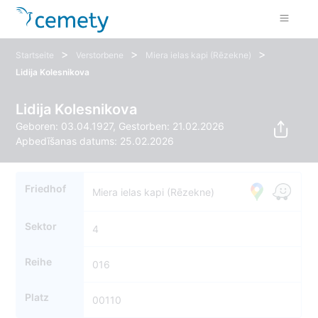
>
>
>
Startseite
Verstorbene
Miera ielas kapi (Rēzekne)
Lidija Kolesnikova
Lidija Kolesnikova
Geboren: 03.04.1927, Gestorben: 21.02.2026
Apbedīšanas datums: 25.02.2026
Friedhof
Miera ielas kapi (Rēzekne)
Sektor
4
Reihe
016
Platz
00110