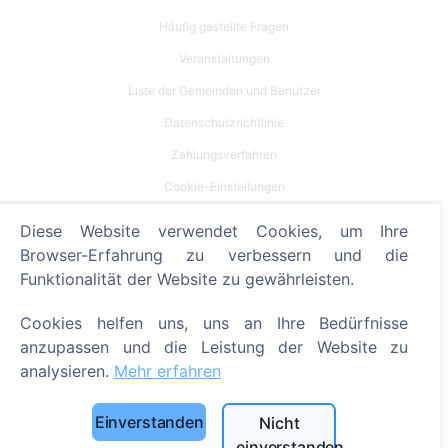
Häufig gestellte Fragen
Veranstaltungen
Liste der Gemeinden und Benutzer
Datenschutzrichtlinie
Zahlungsverfahren
Cookie-Einstellungen
Diese Website verwendet Cookies, um Ihre
Suche
Browser-Erfahrung zu verbessern und die
Bestattete suchen
Funktionalität der Website zu gewährleisten.
Friedhöfe suchen
Cookies helfen uns, uns an Ihre Bedürfnisse
anzupassen und die Leistung der Website zu
Dienstleistungen
analysieren.
Mehr erfahren
Kontakt
Einverstanden
Nicht
SIA "CEMETY", LV40103618951
einverstanden