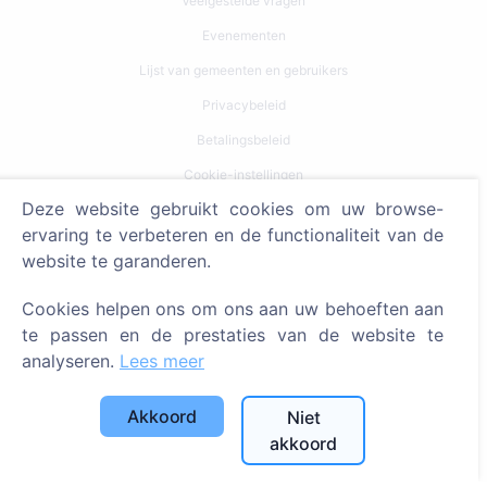
Veelgestelde vragen
Evenementen
Lijst van gemeenten en gebruikers
Privacybeleid
Betalingsbeleid
Cookie-instellingen
Deze website gebruikt cookies om uw browse-
Zoeken
ervaring te verbeteren en de functionaliteit van de
website te garanderen.
Zoeken naar overledenen
Zoeken naar begraafplaatsen
Cookies helpen ons om ons aan uw behoeften aan
te passen en de prestaties van de website te
Diensten
analyseren.
Lees meer
Contacten
Akkoord
Niet
akkoord
SIA "CEMETY", LV40103618951
371 29144816