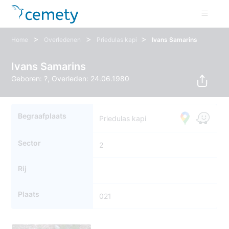
>
>
>
Home
Overledenen
Priedulas kapi
Ivans Samarins
Ivans Samarins
Geboren: ?, Overleden: 24.06.1980
Begraafplaats
Priedulas kapi
Sector
2
Rij
Plaats
021