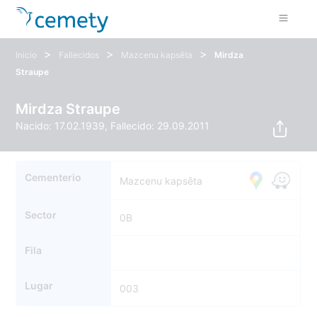
>
>
>
Inicio
Fallecidos
Mazcenu kapsēta
Mirdza
Straupe
Mirdza Straupe
Nacido: 17.02.1939, Fallecido: 29.09.2011
Cementerio
Mazcenu kapsēta
Sector
0B
Fila
Lugar
003