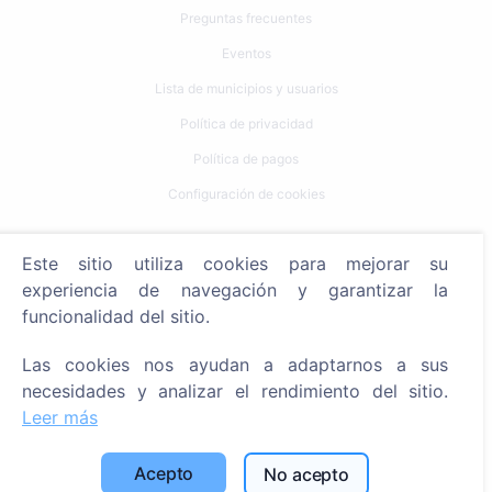
Preguntas frecuentes
Eventos
Lista de municipios y usuarios
Política de privacidad
Política de pagos
Configuración de cookies
Búsqueda
Este sitio utiliza cookies para mejorar su
Buscar fallecidos
experiencia de navegación y garantizar la
funcionalidad del sitio.
Buscar cementerios
Las cookies nos ayudan a adaptarnos a sus
Servicios
necesidades y analizar el rendimiento del sitio.
Leer más
Contactos
SIA "CEMETY", LV40103618951
Acepto
No acepto