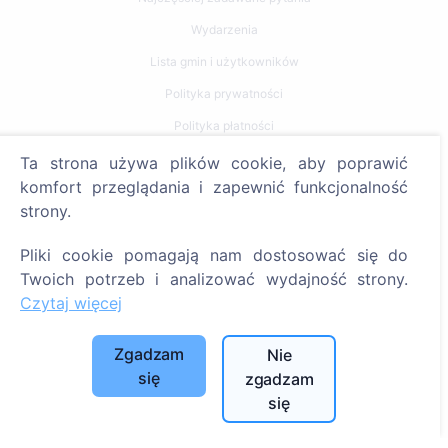
Wydarzenia
Lista gmin i użytkowników
Polityka prywatności
Polityka płatności
Ustawienia plików cookie
Ta strona używa plików cookie, aby poprawić
komfort przeglądania i zapewnić funkcjonalność
Szukaj
strony.
Szukaj zmarłych
Pliki cookie pomagają nam dostosować się do
Szukaj cmentarzy
Twoich potrzeb i analizować wydajność strony.
Czytaj więcej
Usługi
Zgadzam
Nie
Kontakty
się
zgadzam
się
SIA "CEMETY", LV40103618951
371 29144816