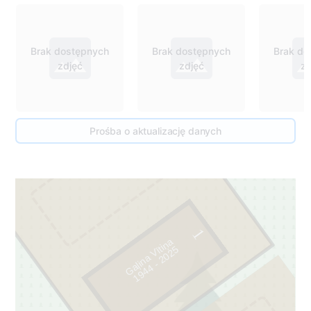
Brak dostępnych
Brak dostępnych
Brak do
zdjęć
zdjęć
zd
60
Prośba o aktualizację danych
2
1
Gaļina Vītiņa
5
1
9
4
4
-
2
0
2