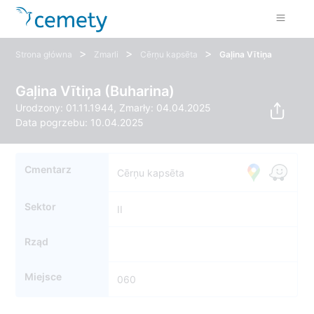
>
>
>
Strona główna
Zmarli
Cērņu kapsēta
Gaļina Vītiņa
Gaļina Vītiņa (Buharina)
Urodzony: 01.11.1944, Zmarły: 04.04.2025
Data pogrzebu: 10.04.2025
Cmentarz
Cērņu kapsēta
Sektor
II
Rząd
Miejsce
060