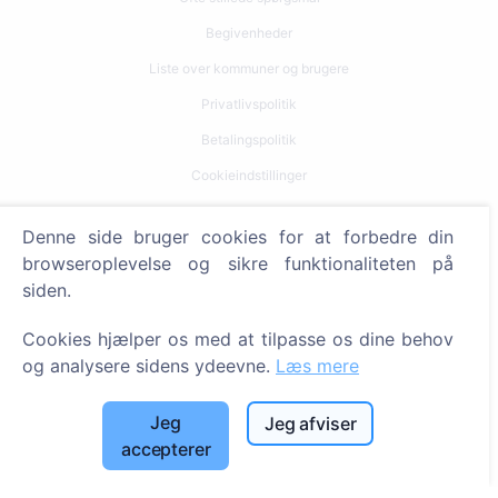
Begivenheder
Liste over kommuner og brugere
Privatlivspolitik
Betalingspolitik
Cookieindstillinger
Søg
Denne side bruger cookies for at forbedre din
browseroplevelse og sikre funktionaliteten på
Søg efter afdøde
siden.
Søg efter kirkegårde
Cookies hjælper os med at tilpasse os dine behov
Tjenester
og analysere sidens ydeevne.
Læs mere
Kontakt
Jeg
Jeg afviser
accepterer
SIA "CEMETY", LV40103618951
371 29144816