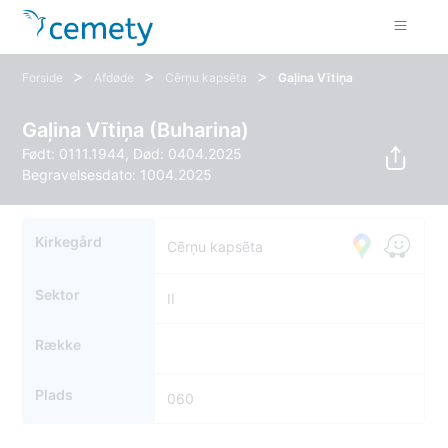
>
>
>
Forside
Afdøde
Cērņu kapsēta
Gaļina Vītiņa
Gaļina Vītiņa (Buharina)
Født: 0111.1944, Død: 0404.2025
Begravelsesdato: 1004.2025
Kirkegård
Cērņu kapsēta
Sektor
II
Række
Plads
060