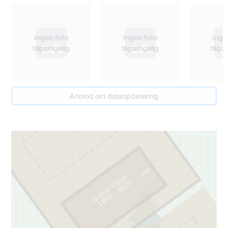
Ingen foto
Ingen foto
Inge
tilgængelig
tilgængelig
tilgæ
60
Anmod om dataopdatering
2
1
Gaļina Vītiņa
5
1
9
4
4
-
2
0
2