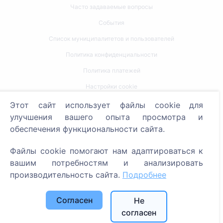
Часто задаваемые вопросы
События
Список муниципалитетов и пользователей
Политика конфиденциальности
Политика платежей
Настройки cookie
Этот сайт использует файлы cookie для
Поиск
улучшения вашего опыта просмотра и
обеспечения функциональности сайта.
Поиск усопших
Поиск кладбищ
Файлы cookie помогают нам адаптироваться к
вашим потребностям и анализировать
Услуги
производительность сайта.
Подробнее
Контакты
Согласен
Не
SIA "CEMETY", LV40103618951
согласен