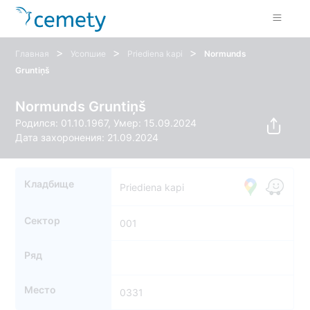
>
>
>
Главная
Усопшие
Priediena kapi
Normunds
Gruntiņš
Normunds Gruntiņš
Родился: 01.10.1967, Умер: 15.09.2024
Дата захоронения: 21.09.2024
Кладбище
Priediena kapi
Сектор
001
Ряд
Место
0331