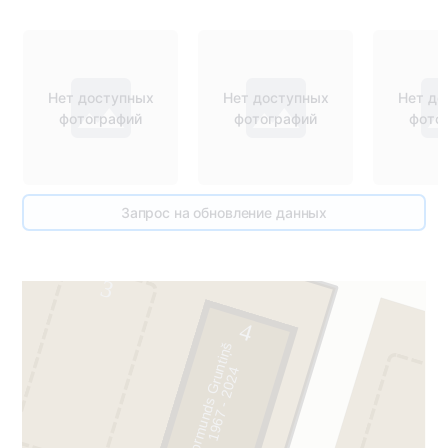
Нет доступных
Нет доступных
Нет до
фотографий
фотографий
фото
331
Запрос на обновление данных
3
4
Normunds Gruntiņš
4
1
1
9
6
7
-
2
0
2